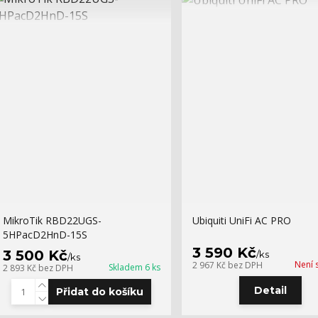
MikroTik RBD22UGS-
Ubiquiti UniFi AC PRO
5HPacD2HnD-15S
3 590 Kč
3 500 Kč
/
ks
/
ks
Není 
2 967 Kč
bez DPH
Skladem 6 ks
2 893 Kč
bez DPH
Detail
Přidat do košíku