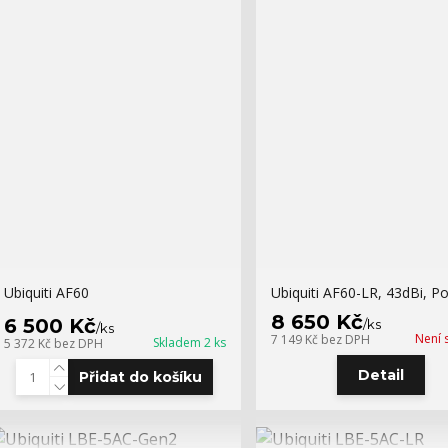
Ubiquiti AF60
Ubiquiti AF60-LR, 43dBi, P
8 650 Kč
6 500 Kč
/
ks
/
ks
Není 
7 149 Kč
bez DPH
Skladem 2 ks
5 372 Kč
bez DPH
Detail
Přidat do košíku