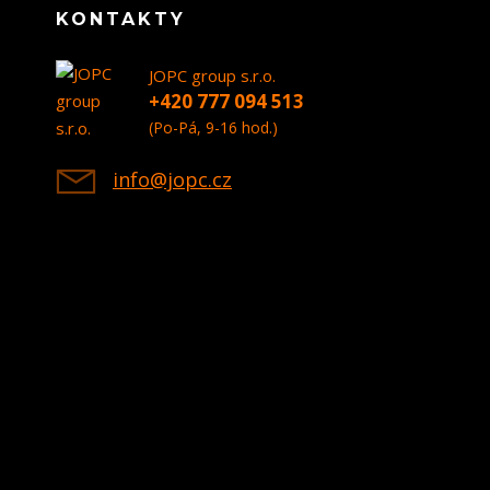
KONTAKTY
JOPC group s.r.o.
+420 777 094 513
(Po-Pá, 9-16 hod.)
info@jopc.cz