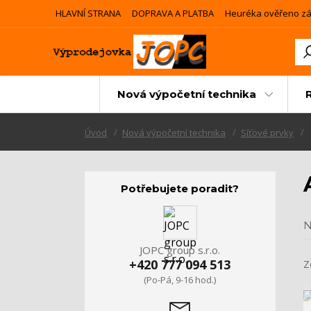
HLAVNÍ STRANA
DOPRAVA A PLATBA
Heuréka ověřeno zá
Nová výpočetní technika
Úvod
Nová výpočetní technika
Síťové prvky
Potřebujete poradit?
N
JOPC group s.r.o.
+420 777 094 513
Z
(Po-Pá, 9-16 hod.)