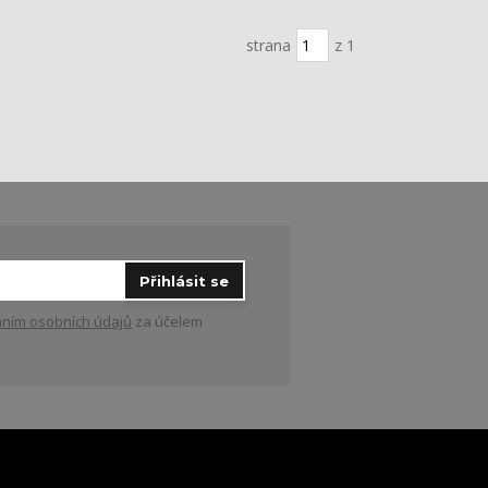
strana
z 1
Přihlásit se
ním osobních údajů
za účelem