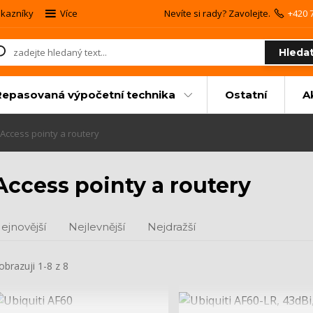
kazníky
Více
Nevíte si rady? Zavolejte.
+420 
Hleda
Repasovaná výpočetní technika
Ostatní
A
Access pointy a routery
Access pointy a routery
ejnovější
Nejlevnější
Nejdražší
obrazuji 1-8 z 8