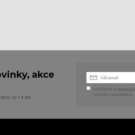
vinky, akce
Souhlasím se
zpracová
rozesílky newsletteru.
ednou za 14 dní.