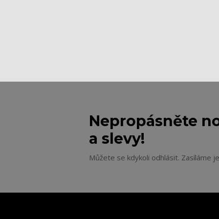
Nepropásněte no
a slevy!
Můžete se kdykoli odhlásit. Zasíláme j