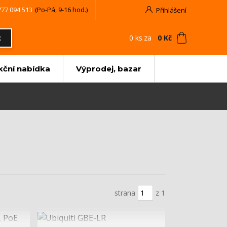
777 094 513
(Po-Pá, 9-16 hod.)
Přihlášení
0
ks
za
0 Kč
t
kční nabídka
Výprodej, bazar
strana
z 1