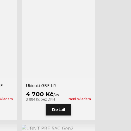
oE
Ubiquiti GBE-LR
4 700 Kč
/
ks
skladem
Není skladem
3 884 Kč
bez DPH
Detail