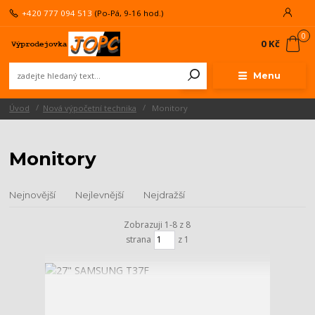
+420 777 094 513
(Po-Pá, 9-16 hod.)
0
0 Kč
Menu
Úvod
Nová výpočetní technika
Monitory
Monitory
Nejnovější
Nejlevnější
Nejdražší
Zobrazuji 1-8 z 8
strana
z 1