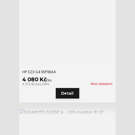
HP E23 G4 9VF96AA
4 080 Kč
/
ks
Není skladem
3 372 Kč
bez DPH
Detail