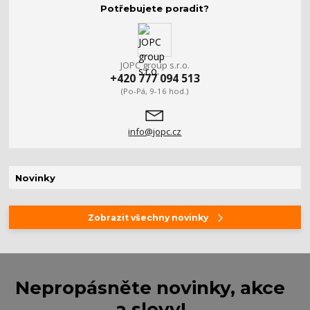
Potřebujete poradit?
JOPC group s.r.o.
+420 777 094 513
(Po-Pá, 9-16 hod.)
info@jopc.cz
Novinky
Zobrazit všechny novinky
Nepropásněte novinky, akce
a slevy!