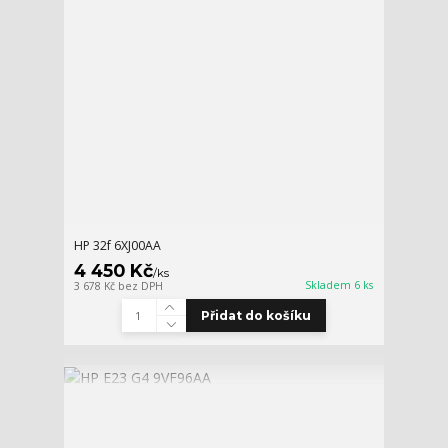
HP 32f 6XJ00AA
4 450 Kč
/
ks
Skladem 6 ks
3 678 Kč
bez DPH
Přidat do košíku