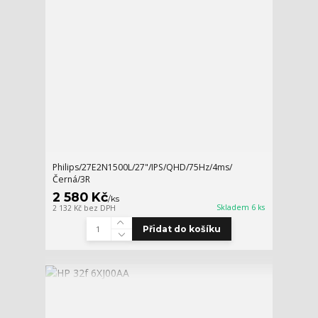
Philips/27E2N1500L/27"/IPS/QHD/75Hz/4ms/
Černá/3R
2 580 Kč
/
ks
Skladem 6 ks
2 132 Kč
bez DPH
Přidat do košíku