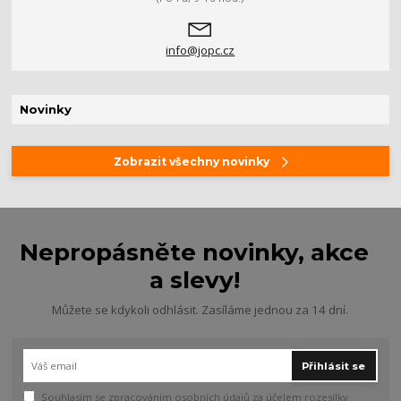
info@jopc.cz
Novinky
Zobrazit všechny novinky
Nepropásněte novinky, akce
a slevy!
Můžete se kdykoli odhlásit. Zasíláme jednou za 14 dní.
Přihlásit se
Souhlasím se
zpracováním osobních údajů
za účelem rozesílky