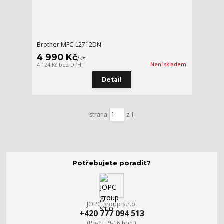
Brother MFC-L2712DN
4 990 Kč
/
ks
Není skladem
4 124 Kč
bez DPH
Detail
strana
z 1
Potřebujete poradit?
JOPC group s.r.o.
+420 777 094 513
(Po-Pá, 9-16 hod.)