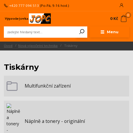
+420 777 094 513
(Po-Pá, 9-16 hod.)
0
0 Kč
Menu
Úvod
Nová výpočetní technika
Tiskárny
Tiskárny
Multifunkční zařízení
Náplně a tonery - originální