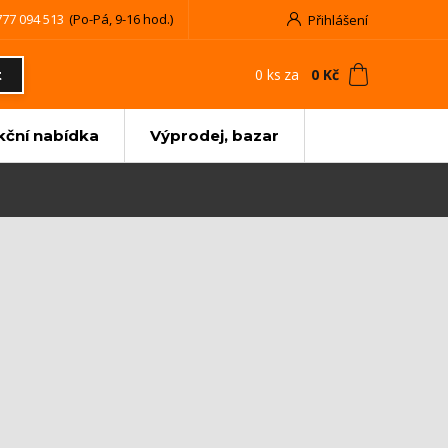
777 094 513
(Po-Pá, 9-16 hod.)
Přihlášení
0
ks
za
0 Kč
t
kční nabídka
Výprodej, bazar