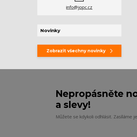
info@jopc.cz
Novinky
Zobrazit všechny novinky
Nepropásněte no
a slevy!
Můžete se kdykoli odhlásit. Zasíláme j