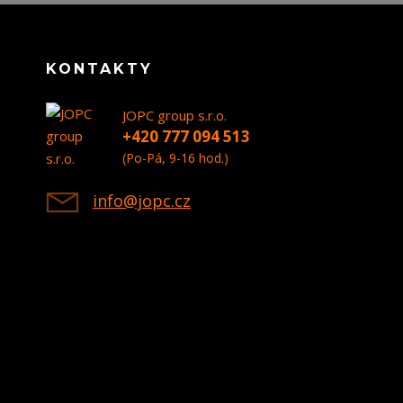
KONTAKTY
JOPC group s.r.o.
+420 777 094 513
(Po-Pá, 9-16 hod.)
info@jopc.cz