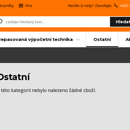
kazníky
Více
Nevíte si rady? Zavolejte.
+420 
Hleda
Repasovaná výpočetní technika
Ostatní
A
Ostatní
 této kategorii nebylo nalezeno žádné zboží.