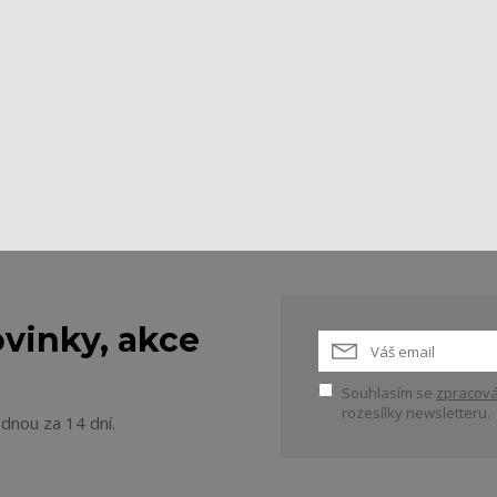
vinky, akce
Souhlasím se
zpracová
rozesílky newsletteru.
ednou za 14 dní.