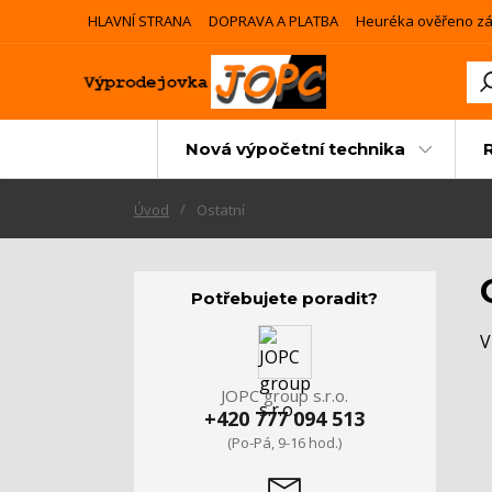
HLAVNÍ STRANA
DOPRAVA A PLATBA
Heuréka ověřeno zá
Nová výpočetní technika
Úvod
Ostatní
Potřebujete poradit?
V
JOPC group s.r.o.
+420 777 094 513
(Po-Pá, 9-16 hod.)