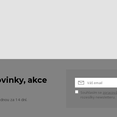
vinky, akce
Souhlasím se
zpracová
rozesílky newsletteru.
ednou za 14 dní.