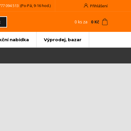
777 094 513
(Po-Pá, 9-16 hod.)
Přihlášení
0
ks
za
0 Kč
t
kční nabídka
Výprodej, bazar