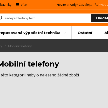
kazníky
Více
Nevíte si rady? Zavolejte.
+420 
Hleda
Repasovaná výpočetní technika
Ostatní
A
ny
Mobilní telefony
Mobilní telefony
 této kategorii nebylo nalezeno žádné zboží.