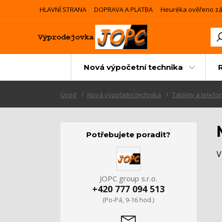
HLAVNÍ STRANA
DOPRAVA A PLATBA
Heuréka ověřeno zá
Nová výpočetní technika
Úvod
Nová výpočetní technika
Tablety a telefo
Potřebujete poradit?
V
JOPC group s.r.o.
+420 777 094 513
(Po-Pá, 9-16 hod.)