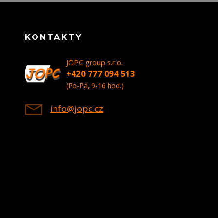
KONTAKTY
JOPC group s.r.o.
+420 777 094 513
(Po-Pá, 9-16 hod.)
info@jopc.cz