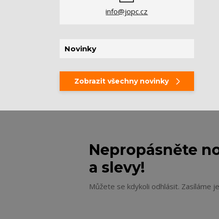
info@jopc.cz
Novinky
Zobrazit všechny novinky
Nepropásněte no
a slevy!
Můžete se kdykoli odhlásit. Zasíláme j