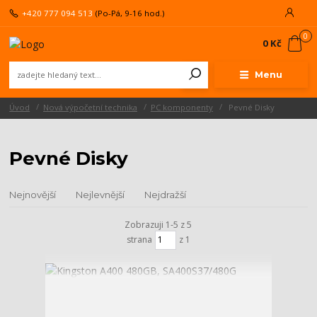
+420 777 094 513
(Po-Pá, 9-16 hod.)
0
0 Kč
Menu
Úvod
Nová výpočetní technika
PC komponenty
Pevné Disky
Pevné Disky
Nejnovější
Nejlevnější
Nejdražší
Zobrazuji 1-5 z 5
strana
z 1