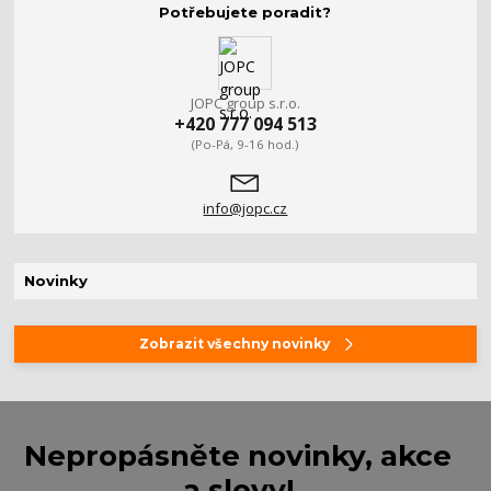
Potřebujete poradit?
JOPC group s.r.o.
+420 777 094 513
(Po-Pá, 9-16 hod.)
info@jopc.cz
Novinky
Zobrazit všechny novinky
Nepropásněte novinky, akce
a slevy!