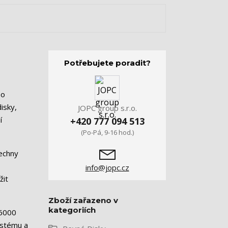
Potřebujete poradit?
bo
isky,
JOPC group s.r.o.
í
+420 777 094 513
(Po-Pá, 9-16 hod.)
šechny
info@jopc.cz
žit
Zboží zařazeno v
kategoriích
 6000
systému a