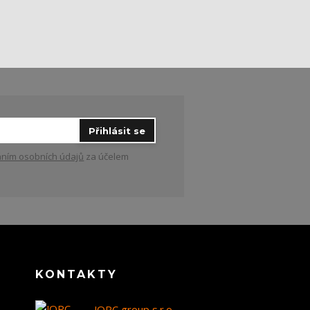
Přihlásit se
ním osobních údajů
za účelem
KONTAKTY
JOPC group s.r.o.