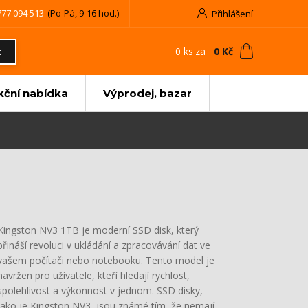
777 094 513
(Po-Pá, 9-16 hod.)
Přihlášení
0
ks
za
0 Kč
t
kční nabídka
Výprodej, bazar
Kingston NV3 1TB je moderní SSD disk, který
přináší revoluci v ukládání a zpracovávání dat ve
vašem počítači nebo notebooku. Tento model je
navržen pro uživatele, kteří hledají rychlost,
spolehlivost a výkonnost v jednom. SSD disky,
jako je Kingston NV3, jsou známé tím, že nemají