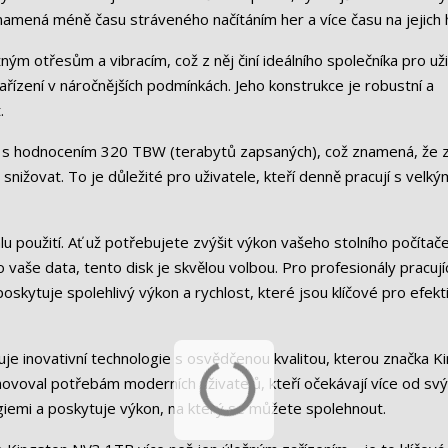
namená méně času stráveného načítáním her a více času na jejich h
ým otřesům a vibracím, což z něj činí ideálního společníka pro uži
ařízení v náročnějších podmínkách. Jeho konstrukce je robustní a
.
st s hodnocením 320 TBW (terabytů zapsaných), což znamená, že 
nižovat. To je důležité pro uživatele, kteří denně pracují s velký
lu použití. Ať už potřebujete zvýšit výkon vašeho stolního počítače
 vaše data, tento disk je skvělou volbou. Pro profesionály pracujíc
kytuje spolehlivý výkon a rychlost, které jsou klíčové pro efekti
e inovativní technologie s osvědčenou kvalitou, kterou značka K
vyhovoval potřebám moderních uživatelů, kteří očekávají více od sv
logiemi a poskytuje výkon, na který se můžete spolehnout.