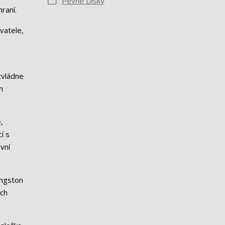
Pevné Disky
raní.
vatele,
zvládne
m
,
í s
vní
ingston
ých