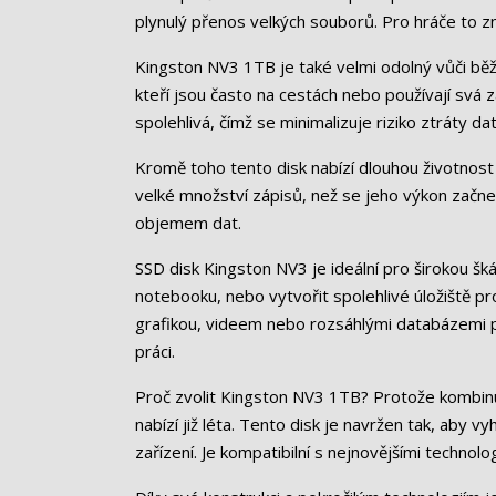
plynulý přenos velkých souborů. Pro hráče to z
Kingston NV3 1TB je také velmi odolný vůči běžn
kteří jsou často na cestách nebo používají svá z
spolehlivá, čímž se minimalizuje riziko ztráty dat
Kromě toho tento disk nabízí dlouhou životno
velké množství zápisů, než se jeho výkon začne s
objemem dat.
SSD disk Kingston NV3 je ideální pro širokou šká
notebooku, nebo vytvořit spolehlivé úložiště pro
grafikou, videem nebo rozsáhlými databázemi pos
práci.
Proč zvolit Kingston NV3 1TB? Protože kombinuj
nabízí již léta. Tento disk je navržen tak, aby 
zařízení. Je kompatibilní s nejnovějšími techno