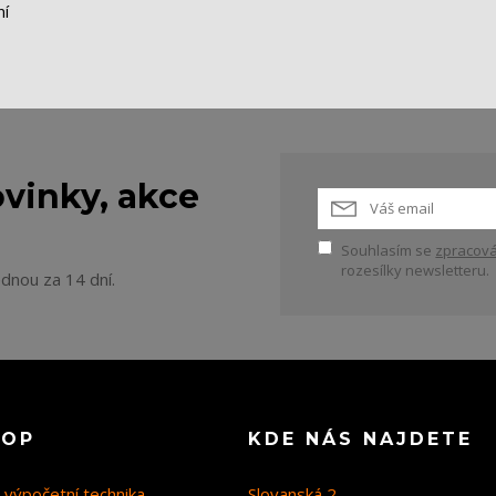
ní
vinky, akce
Souhlasím se
zpracová
rozesílky newsletteru.
ednou za 14 dní.
HOP
KDE NÁS NAJDETE
 výpočetní technika
Slovanská 2