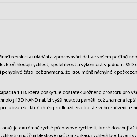
ináší revoluci v ukládání a zpracovávání dat ve vašem počítači ne
, kteří hledají rychlost, spolehlivost a výkonnost v jednom. SSD d
í pohyblivé části, což znamená, že jsou méně náchylné k poškozen
 kapacita 1TB, která poskytuje dostatek úložného prostoru pro v
 technologií 3D NAND nabízí vyšší hustotu paměti, což znamená lepší
 pro uživatele, kteří chtějí prodloužit životnost svého zařízení a sní
zaručuje extrémně rychlé přenosové rychlosti, které dosahují až
ychlosti umožňují bleskové načítání aplikací, rychlejší bootování 