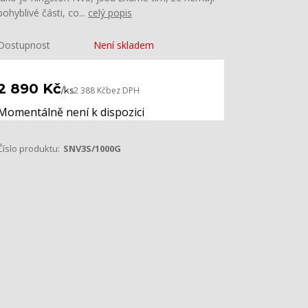
pohyblivé části, co...
celý popis
Dostupnost
Není skladem
2 890 Kč
/
ks
2 388 Kč
bez DPH
Momentálně není k dispozici
Číslo produktu:
SNV3S/1000G