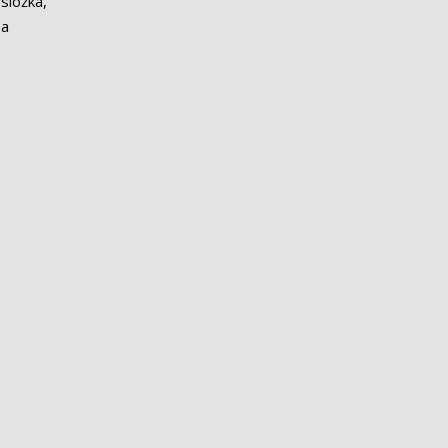
složka,
 a