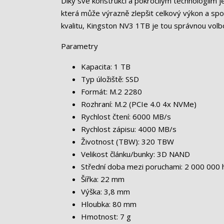
Díky své konstrukci a pokročilým technologiím j
která může výrazně zlepšit celkový výkon a spo
kvalitu, Kingston NV3 1TB je tou správnou volb
Parametry
Kapacita: 1 TB
Typ úložiště: SSD
Formát: M.2 2280
Rozhraní: M.2 (PCIe 4.0 4x NVMe)
Rychlost čtení: 6000 MB/s
Rychlost zápisu: 4000 MB/s
Životnost (TBW): 320 TBW
Velikost článku/bunky: 3D NAND
Střední doba mezi poruchami: 2 000 000 
Šířka: 22 mm
Výška: 3,8 mm
Hloubka: 80 mm
Hmotnost: 7 g