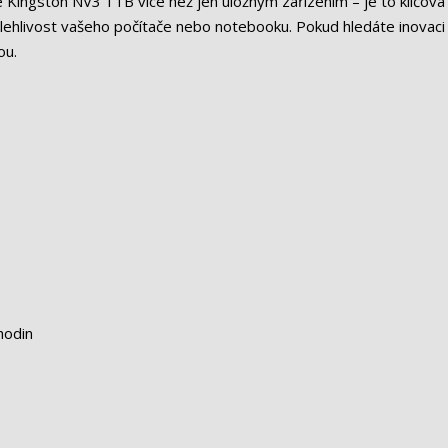
e Kingston NV3 1TB více než jen úložným zařízením – je to klíčová 
lehlivost vašeho počítače nebo notebooku. Pokud hledáte inovaci
ou.
hodin