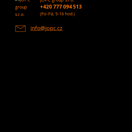
+420 777 094 513
(Po-Pá, 9-16 hod.)
info@jopc.cz