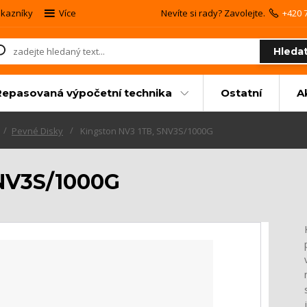
kazníky
Více
Nevíte si rady? Zavolejte.
+420 
Hleda
Repasovaná výpočetní technika
Ostatní
A
Pevné Disky
Kingston NV3 1TB, SNV3S/1000G
SNV3S/1000G