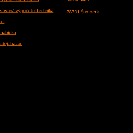
sovaná výpočetní technika
78701 Šumperk
tní
 nabídka
odej, bazar