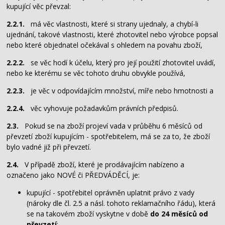
kupující věc převzal:
2.2.1.
má věc vlastnosti, které si strany ujednaly, a chybí-li
ujednání, takové vlastnosti, které zhotovitel nebo výrobce popsal
nebo které objednatel očekával s ohledem na povahu zboží,
2.2.2.
se věc hodí k účelu, který pro její použití zhotovitel uvádí,
nebo ke kterému se věc tohoto druhu obvykle používá,
2.2.3.
je věc v odpovídajícím množství, míře nebo hmotnosti a
2.2.4.
věc vyhovuje požadavkům právních předpisů.
2.3.
Pokud se na zboží projeví vada v průběhu 6 měsíců od
převzetí zboží kupujícím - spotřebitelem, má se za to, že zboží
bylo vadné již při převzetí.
2.4.
V případě zboží, které je prodávajícím nabízeno a
označeno jako NOVÉ či PŘEDVÁDĚCÍ, je:
kupující - spotřebitel oprávněn uplatnit právo z vady
(nároky dle čl. 2.5 a násl. tohoto reklamačního řádu), která
se na takovém zboží vyskytne v době
do 24 měsíců od
převzetí
;