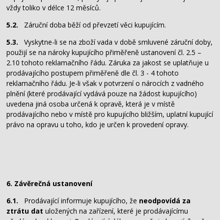
vždy toliko v délce 12 měsíců.
5.2.
Záruční doba běží od převzetí věci kupujícím.
5.3.
Vyskytne-li se na zboží vada v době smluvené záruční doby,
použijí se na nároky kupujícího přiměřeně ustanovení čl. 2.5 –
2.10 tohoto reklamačního řádu. Záruka za jakost se uplatňuje u
prodávajícího postupem přiměřeně dle čl. 3 - 4 tohoto
reklamačního řádu. Je-li však v potvrzení o nárocích z vadného
plnění (které prodávající vydává pouze na žádost kupujícího)
uvedena jiná osoba určená k opravě, která je v místě
prodávajícího nebo v místě pro kupujícího bližším, uplatní kupující
právo na opravu u toho, kdo je určen k provedení opravy.
6. Závěrečná ustanovení
6.1.
Prodávající informuje kupujícího, že
neodpovídá za
ztrátu dat
uložených na zařízení, které je prodávajícímu