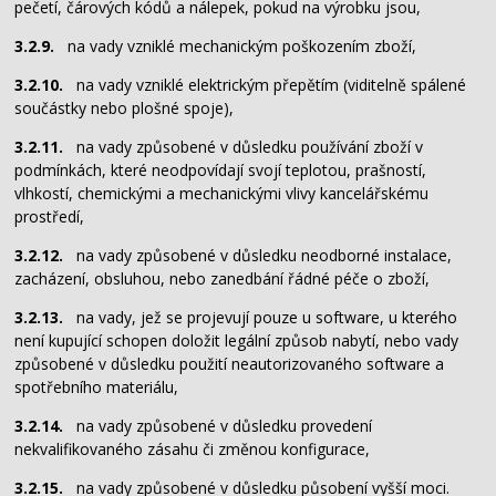
pečetí, čárových kódů a nálepek, pokud na výrobku jsou,
3.2.9.
na vady vzniklé mechanickým poškozením zboží,
3.2.10.
na vady vzniklé elektrickým přepětím (viditelně spálené
součástky nebo plošné spoje),
3.2.11.
na vady způsobené v důsledku používání zboží v
podmínkách, které neodpovídají svojí teplotou, prašností,
vlhkostí, chemickými a mechanickými vlivy kancelářskému
prostředí,
3.2.12.
na vady způsobené v důsledku neodborné instalace,
zacházení, obsluhou, nebo zanedbání řádné péče o zboží,
3.2.13.
na vady, jež se projevují pouze u software, u kterého
není kupující schopen doložit legální způsob nabytí, nebo vady
způsobené v důsledku použití neautorizovaného software a
spotřebního materiálu,
3.2.14.
na vady způsobené v důsledku provedení
nekvalifikovaného zásahu či změnou konfigurace,
3.2.15.
na vady způsobené v důsledku působení vyšší moci.