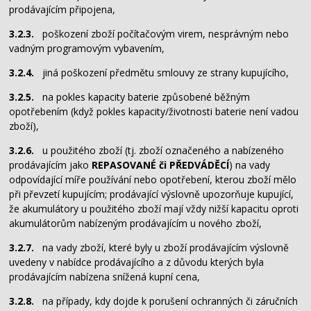
prodávajícím připojena,
3.2.3.
poškození zboží počítačovým virem, nesprávným nebo
vadným programovým vybavením,
3.2.4.
jiná poškození předmětu smlouvy ze strany kupujícího,
3.2.5.
na pokles kapacity baterie způsobené běžným
opotřebením (když pokles kapacity/životnosti baterie není vadou
zboží),
3.2.6.
u použitého zboží (tj. zboží označeného a nabízeného
prodávajícím jako
REPASOVANÉ či PŘEDVÁDĚCÍ
) na vady
odpovídající míře používání nebo opotřebení, kterou zboží mělo
při převzetí kupujícím; prodávající výslovně upozorňuje kupující,
že akumulátory u použitého zboží mají vždy nižší kapacitu oproti
akumulátorům nabízeným prodávajícím u nového zboží,
3.2.7.
na vady zboží, které byly u zboží prodávajícím výslovně
uvedeny v nabídce prodávajícího a z důvodu kterých byla
prodávajícím nabízena snížená kupní cena,
3.2.8.
na případy, kdy dojde k porušení ochranných či záručních