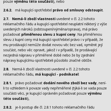
pouze
výměnu této součásti
), nebo
2.6.2.
má kupující-spotřebitel
právo od smlouvy odstoupit
.
2.7.
Nemá-li zboží vlastnosti
uvedené v čl. 2.2 tohoto
reklamačního řádu a kupující-spotřebitel neuplatní některý z výše
uvedených nároků (odstoupení/výměna/oprava), má právo
požadovat
přiměřenou slevu z kupní ceny
. Na přiměřenou
slevu z kupní ceny má kupující-spotřebitel právo i v případě, že
mu prodávající nemůže dodat novou věc bez vad, vyměnit její
součást, nebo věc opravit, jakož i v případě, že prodávající
nezjedná nápravu v přiměřené době nebo že by zjednání
nápravy kupujícímu-spotřebiteli působilo značné obtíže.
2.8.
Nemá-li zboží vlastnosti uvedené v čl. 2.2 tohoto
reklamačního řádu,
má kupující - podnikatel
:
2.8.1.
právo požadovat
dodání nového zboží bez vady
, není-
li to vzhledem k povaze vady nepřiměřené (týká-li se vada pouze
součásti věci, je kupující oprávněn požadovat pouze
výměnu
této součásti
),
2.8.2.
je-li postup dle čl. 2.8.1 tohoto reklamačního řádu