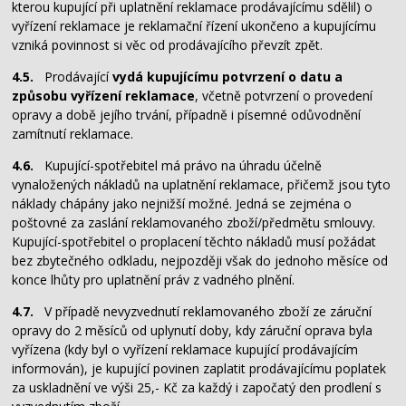
kterou kupující při uplatnění reklamace prodávajícímu sdělil) o
vyřízení reklamace je reklamační řízení ukončeno a kupujícímu
vzniká povinnost si věc od prodávajícího převzít zpět.
4.5.
Prodávající
vydá kupujícímu potvrzení o datu a
způsobu vyřízení reklamace
, včetně potvrzení o provedení
opravy a době jejího trvání, případně i písemné odůvodnění
zamítnutí reklamace.
4.6.
Kupující-spotřebitel má právo na úhradu účelně
vynaložených nákladů na uplatnění reklamace, přičemž jsou tyto
náklady chápány jako nejnižší možné. Jedná se zejména o
poštovné za zaslání reklamovaného zboží/předmětu smlouvy.
Kupující-spotřebitel o proplacení těchto nákladů musí požádat
bez zbytečného odkladu, nejpozději však do jednoho měsíce od
konce lhůty pro uplatnění práv z vadného plnění.
4.7.
V případě nevyzvednutí reklamovaného zboží ze záruční
opravy do 2 měsíců od uplynutí doby, kdy záruční oprava byla
vyřízena (kdy byl o vyřízení reklamace kupující prodávajícím
informován), je kupující povinen zaplatit prodávajícímu poplatek
za uskladnění ve výši 25,- Kč za každý i započatý den prodlení s