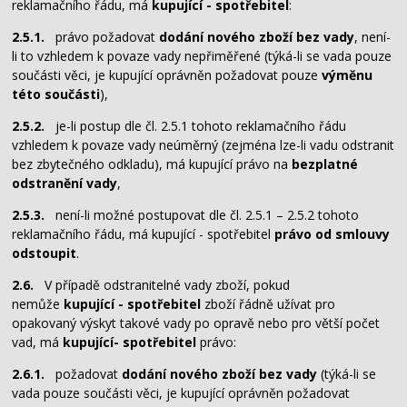
reklamačního řádu, má
kupující - spotřebitel
:
2.5.1.
právo požadovat
dodání nového zboží bez vady
, není-
li to vzhledem k povaze vady nepřiměřené (týká-li se vada pouze
součásti věci, je kupující oprávněn požadovat pouze
výměnu
této součásti
),
2.5.2.
je-li postup dle čl. 2.5.1 tohoto reklamačního řádu
vzhledem k povaze vady neúměrný (zejména lze-li vadu odstranit
bez zbytečného odkladu), má kupující právo na
bezplatné
odstranění vady
,
2.5.3.
není-li možné postupovat dle čl. 2.5.1 – 2.5.2 tohoto
reklamačního řádu, má kupující - spotřebitel
právo od smlouvy
odstoupit
.
2.6.
V případě odstranitelné vady zboží, pokud
nemůže
kupující - spotřebitel
zboží řádně užívat pro
opakovaný výskyt takové vady po opravě nebo pro větší počet
vad, má
kupující- spotřebitel
právo:
2.6.1.
požadovat
dodání nového zboží bez vady
(týká-li se
vada pouze součásti věci, je kupující oprávněn požadovat