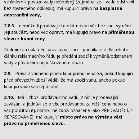
vzhledem k povaze vady neúměrný (zejména lze-li vadu odstranit
bez zbytečného odkladu), má kupující právo na
bezplatné
odstranění vady
,
2.8.3.
nemůže-li prodávající dodat novou věc bez vad, vyměnit
její součást, nebo věc opravit, má kupující právo na
přiměřenou
slevu z kupní ceny
.
Podmínkou uplatnění práv kupujícího – podnikatele dle tohoto
článku reklamačního řádu je předání zboží k výměně/odstranění
vady v původním nepoškozeném obalu.
2.9.
Práva z vadného plnění kupujícímu nenáleží, pokud kupující
před převzetím zboží věděl, že má zboží vadu, anebo pokud
kupující vadu sám způsobil.
2.10.
Má-li zboží prodávajícího vadu, z níž je prodávající
zavázán, a jedná-li se o věc prodávanou za nižší cenu nebo o
věc použitou (tj. mimo jiné zboží označené jako PŘEDVÁDĚCÍ, či
REPASOVANÉ), má kupující
místo práva na výměnu věci
právo na přiměřenou slevu.