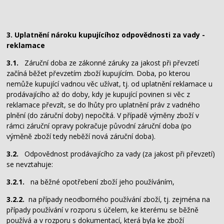
3. Uplatnění nároku kupujícíhoz odpovědnosti za vady -
reklamace
3.1.
Záruční doba ze zákonné záruky za jakost při převzetí
začíná běžet převzetím zboží kupujícím. Doba, po kterou
nemůže kupující vadnou věc užívat, tj. od uplatnění reklamace u
prodávajícího až do doby, kdy je kupující povinen si věc z
reklamace převzít, se do lhůty pro uplatnění práv z vadného
plnění (do záruční doby) nepočítá. V případě výměny zboží v
rámci záruční opravy pokračuje původní záruční doba (po
výměně zboží tedy neběží nová záruční doba).
3.2.
Odpovědnost prodávajícího za vady (za jakost při převzetí)
se nevztahuje:
3.2.1.
na běžné opotřebení zboží jeho používáním,
3.2.2.
na případy neodborného používání zboží, tj. zejména na
případy používání v rozporu s účelem, ke kterému se běžně
používá a v rozporu s dokumentací, která byla ke zboží