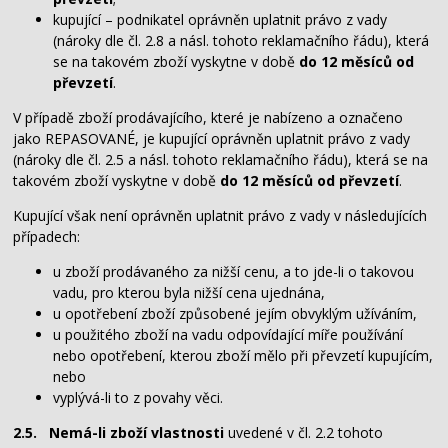
kupující – podnikatel oprávněn uplatnit právo z vady
(nároky dle čl. 2.8 a násl. tohoto reklamačního řádu), která
se na takovém zboží vyskytne v době
do 12 měsíců od
převzetí
.
V případě zboží prodávajícího, které je nabízeno a označeno
jako REPASOVANÉ, je kupující oprávněn uplatnit právo z vady
(nároky dle čl. 2.5 a násl. tohoto reklamačního řádu), která se na
takovém zboží vyskytne v době
do 12 měsíců od převzetí
.
Kupující však není oprávněn uplatnit právo z vady v následujících
případech:
u zboží prodávaného za nižší cenu, a to jde-li o takovou
vadu, pro kterou byla nižší cena ujednána,
u opotřebení zboží způsobené jejím obvyklým užíváním,
u použitého zboží na vadu odpovídající míře používání
nebo opotřebení, kterou zboží mělo při převzetí kupujícím,
nebo
vyplývá-li to z povahy věci.
2.5.
Nemá-li zboží vlastnosti
uvedené v čl. 2.2 tohoto