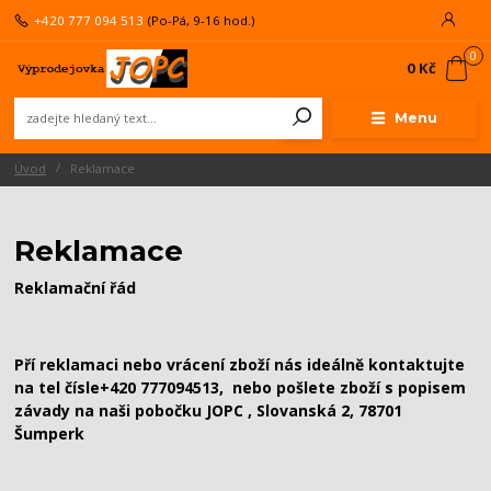
+420 777 094 513
(Po-Pá, 9-16 hod.)
0
0 Kč
Menu
Úvod
Reklamace
Reklamace
Reklamační řád
Pří reklamaci nebo vrácení zboží nás ideálně kontaktujte
na tel čísle+420 777094513, nebo pošlete zboží s popisem
závady na naši pobočku JOPC , Slovanská 2, 78701
Šumperk