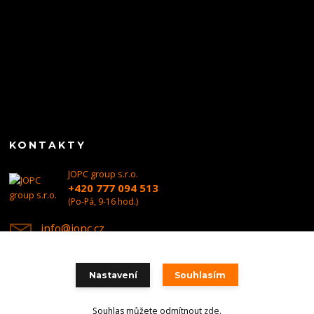
KONTAKTY
JOPC group s.r.o.
+420 777 094 513
(Po-Pá, 9-16 hod.)
info@jopc.cz
Nastavení
Souhlasím
Souhlas můžete odmítnout
zde
.