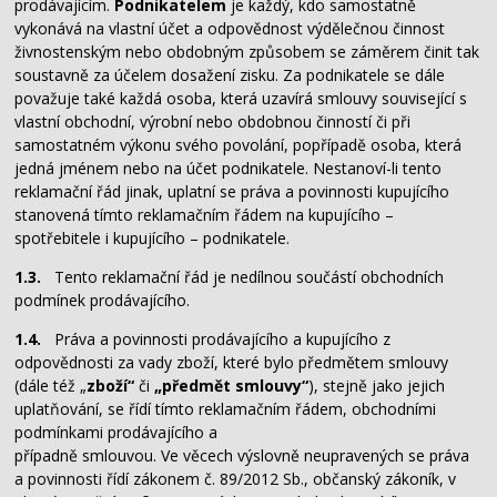
prodávajícím.
Podnikatelem
je každý, kdo samostatně
vykonává na vlastní účet a odpovědnost výdělečnou činnost
živnostenským nebo obdobným způsobem se záměrem činit tak
soustavně za účelem dosažení zisku. Za podnikatele se dále
považuje také každá osoba, která uzavírá smlouvy související s
vlastní obchodní, výrobní nebo obdobnou činností či při
samostatném výkonu svého povolání, popřípadě osoba, která
jedná jménem nebo na účet podnikatele. Nestanoví-li tento
reklamační řád jinak, uplatní se práva a povinnosti kupujícího
stanovená tímto reklamačním řádem na kupujícího –
spotřebitele i kupujícího – podnikatele.
1.3.
Tento reklamační řád je nedílnou součástí obchodních
podmínek prodávajícího.
1.4.
Práva a povinnosti prodávajícího a kupujícího z
odpovědnosti za vady zboží, které bylo předmětem smlouvy
(dále též „
zboží“
či
„předmět smlouvy“
), stejně jako jejich
uplatňování, se řídí tímto reklamačním řádem, obchodními
podmínkami prodávajícího a
případně smlouvou. Ve věcech výslovně neupravených se práva
a povinnosti řídí zákonem č. 89/2012 Sb., občanský zákoník, v