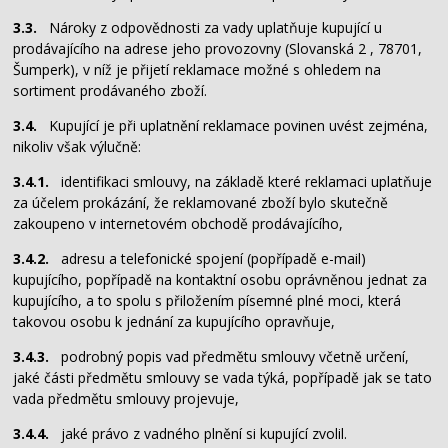
3.3.
Nároky z odpovědnosti za vady uplatňuje kupující u
prodávajícího na adrese jeho provozovny (Slovanská 2 , 78701,
Šumperk), v níž je přijetí reklamace možné s ohledem na
sortiment prodávaného zboží.
3.4.
Kupující je při uplatnění reklamace povinen uvést zejména,
nikoliv však výlučně:
3.4.1.
identifikaci smlouvy, na základě které reklamaci uplatňuje
za účelem prokázání, že reklamované zboží bylo skutečně
zakoupeno v internetovém obchodě prodávajícího,
3.4.2.
adresu a telefonické spojení (popřípadě e-mail)
kupujícího, popřípadě na kontaktní osobu oprávněnou jednat za
kupujícího, a to spolu s přiložením písemné plné moci, která
takovou osobu k jednání za kupujícího opravňuje,
3.4.3.
podrobný popis vad předmětu smlouvy včetně určení,
jaké části předmětu smlouvy se vada týká, popřípadě jak se tato
vada předmětu smlouvy projevuje,
3.4.4.
jaké právo z vadného plnění si kupující zvolil.