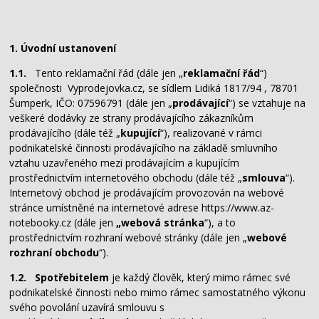
1. Úvodní ustanovení
1.1.
Tento reklamační řád (dále jen „
reklamační řád
“)
společnosti Vyprodejovka.cz, se sídlem Lidiká 1817/94 , 78701
Šumperk, IČO: 07596791 (dále jen „
prodávající
“) se vztahuje na
veškeré dodávky ze strany prodávajícího zákazníkům
prodávajícího (dále též „
kupující
“), realizované v rámci
podnikatelské činnosti prodávajícího na základě smluvního
vztahu uzavřeného mezi prodávajícím a kupujícím
prostřednictvím internetového obchodu (dále též „
smlouva
“).
Internetový obchod je prodávajícím provozován na webové
stránce umístněné na internetové adrese https://www.az-
notebooky.cz (dále jen
„webová stránka
“), a to
prostřednictvím rozhraní webové stránky (dále jen „
webové
rozhraní obchodu
“).
1.2. Spotřebitelem
je každý člověk, který mimo rámec své
podnikatelské činnosti nebo mimo rámec samostatného výkonu
svého povolání uzavírá smlouvu s