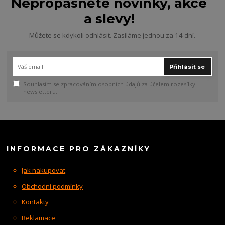
Nepropásněte novinky, akce
a slevy!
Můžete se kdykoli odhlásit. Zasíláme jednou za 14 dní.
Přihlásit se
Souhlasím se
zpracováním osobních údajů
za účelem rozesílky
newsletteru.
INFORMACE PRO ZÁKAZNÍKY
Jak nakupovat
Obchodní podmínky
Kontakty
Reklamace