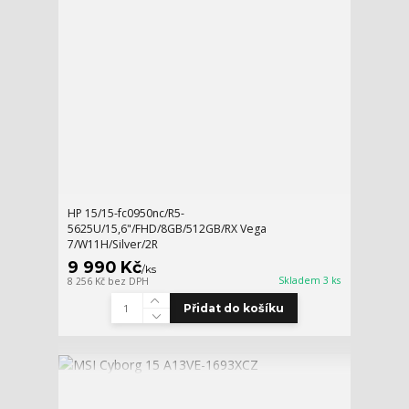
HP 15/15-fc0950nc/R5-
5625U/15,6"/FHD/8GB/512GB/RX Vega
7/W11H/Silver/2R
9 990 Kč
/
ks
Skladem 3 ks
8 256 Kč
bez DPH
Přidat do košíku