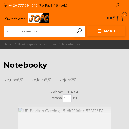
+420 777 094 513
(Po-Pá, 9-16 hod.)
0
0 Kč
Menu
Úvod
Nová výpočetní technika
Notebooky
Notebooky
Nejnovější
Nejlevnější
Nejdražší
Zobrazuji 1-4 z 4
strana
z 1