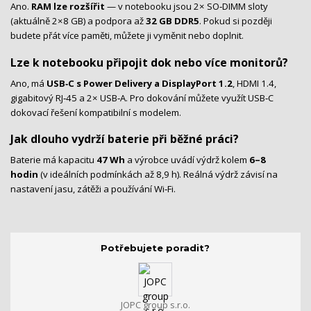
Ano.
RAM lze rozšířit
— v notebooku jsou 2× SO‑DIMM sloty
(aktuálně 2×8 GB) a podpora až
32 GB DDR5
. Pokud si později
budete přát více paměti, můžete ji vyměnit nebo doplnit.
Lze k notebooku připojit dok nebo více monitorů?
Ano, má
USB‑C s Power Delivery a DisplayPort 1.2
, HDMI 1.4,
gigabitový RJ‑45 a 2× USB‑A. Pro dokování můžete využít USB‑C
dokovací řešení kompatibilní s modelem.
Jak dlouho vydrží baterie při běžné práci?
Baterie má kapacitu
47 Wh
a výrobce uvádí výdrž kolem
6–8
hodin
(v ideálních podmínkách až 8,9 h). Reálná výdrž závisí na
nastavení jasu, zátěži a používání Wi‑Fi.
Potřebujete poradit?
JOPC group s.r.o.