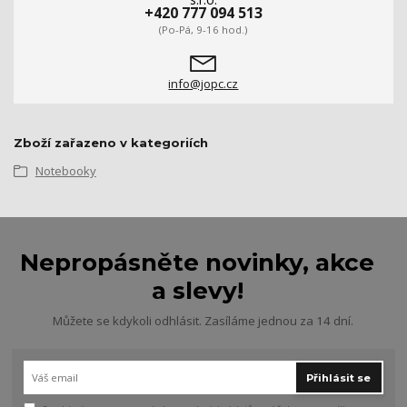
+420 777 094 513
(Po-Pá, 9-16 hod.)
info@jopc.cz
Zboží zařazeno v kategoriích
Notebooky
Nepropásněte novinky, akce
a slevy!
Můžete se kdykoli odhlásit. Zasíláme jednou za 14 dní.
Přihlásit se