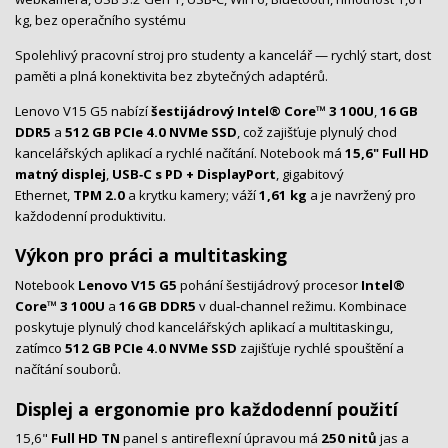
kg, bez operačního systému
Spolehlivý pracovní stroj pro studenty a kancelář — rychlý start, dost
paměti a plná konektivita bez zbytečných adaptérů.
Lenovo V15 G5 nabízí
šestijádrový Intel® Core™ 3 100U
,
16 GB
DDR5
a
512 GB PCIe 4.0 NVMe SSD
, což zajišťuje plynulý chod
kancelářských aplikací a rychlé načítání. Notebook má
15,6" Full HD
matný displej
,
USB‑C s PD + DisplayPort
, gigabitový
Ethernet,
TPM 2.0
a krytku kamery; váží
1,61 kg
a je navržený pro
každodenní produktivitu.
Výkon pro práci a multitasking
Notebook
Lenovo V15 G5
pohání šestijádrový procesor
Intel®
Core™ 3 100U
a
16 GB DDR5
v dual‑channel režimu. Kombinace
poskytuje plynulý chod kancelářských aplikací a multitaskingu,
zatímco
512 GB PCIe 4.0 NVMe SSD
zajišťuje rychlé spouštění a
načítání souborů.
Displej a ergonomie pro každodenní použití
15,6"
Full HD TN
panel s antireflexní úpravou má
250 nitů
jas a