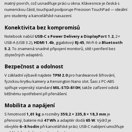
matný povrch, což usnadňuje práci u okna. Klávesnice je česká s
numerickou částí, touchpad podporuje Precision TouchPad — ideální
pro studenty a kancelářské nasazení.
Konektivita bez kompromisů
Notebook nabízí
USB‑C s Power Delivery a DisplayPort 1.2
, 2×
USB‑A (USB 3.2),
HDMI 1.4b
, gigabitový
RJ‑45
, Wi‑Fi 6 a
Bluetooth
5.2
. To znamená snadné připojení monitorů, sítě i periferií bez
zbytečných adaptérů.
Bezpečnost a odolnost
V základní výbavě najdete
TPM 2.0
pro hardwarové šifrování,
fyzickou krytku kamery a Kensington Nano slot. Šasi z PC‑ABS
splňuje vojenský standard
MIL‑STD‑810H
, takže zařízení odolá
běžnému opotřebení při přenášení.
Mobilita a napájení
S hmotností
1,61 kg
a rozměry
359,2 × 235,8 × 18,3 mm
je
přenosný, baterie má
47 Wh
a adaptér dodá
65 W
. Výdrž je
obvykle
6–8 hodin
při kancelářské práci; USB‑C nabíjení umožňuje