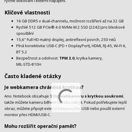
rychlé dokování i externí napájení.
Klíčové vlastnosti
16 GB DDR5 v dual‑channelu, možnost rozšíření až na 32 GB
Rychlé 512 GB PCIe® 4.0 NVMe M.2 SSD (2242) pro bleskové
spouštění
15,6" Full HD matný displej, antireflexní povrch, 250 nitů
Plná konektivita: USB‑C (PD + DisplayPort), HDMI, RJ‑45, Wi‑Fi 6,
BT 5.2
Bezpečnost a odolnost:
TPM 2.0
, krytka kamery,
MIL‑STD‑810H
Často kladené otázky
Je webkamera chráněná krytkou?
Ano. Notebook obsahuje
720p webkameru s krytkou soukromí
,
takže můžete kameru během hovoru zakrýt. Pokud potřebujete lepší
obraz, můžete připojit externí kameru přes USB nebo použít externí
monitor přes HDMI/USB‑C.
Mohu rozšířit operační paměť?