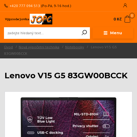
+420 777 094 513
(Po-Pá, 9-16 hod.)
0
0 Kč
Menu
Úvod
Nová výpočetní technika
Notebooky
Lenovo V15 G5
83GW00BCCK
Lenovo V15 G5 83GW00BCCK