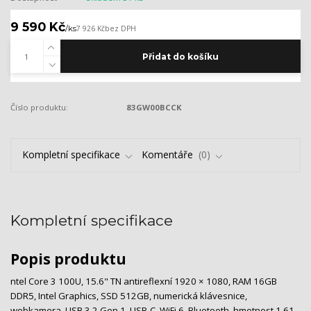
9 590 Kč
/
ks
7 926 Kč
bez DPH
Přidat do košíku
Číslo produktu:
83GW00BCCK
Kompletní specifikace
Komentáře
0
Kompletní specifikace
Popis produktu
ntel Core 3 100U, 15.6" TN antireflexní 1920 × 1080, RAM 16GB
DDR5, Intel Graphics, SSD 512GB, numerická klávesnice,
webkamera, USB 3.2 Gen 1, USB-C, WiFi 6, Bluetooth, hmotnost 1,61