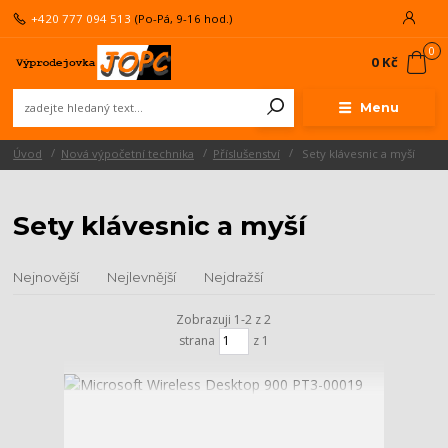
+420 777 094 513
(Po-Pá, 9-16 hod.)
0
0 Kč
Menu
Úvod
Nová výpočetní technika
Příslušenství
Sety klávesnic a myší
Sety klávesnic a myší
Nejnovější
Nejlevnější
Nejdražší
Zobrazuji 1-2 z 2
strana
z 1