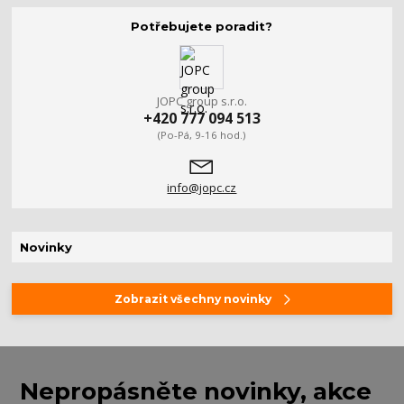
Potřebujete poradit?
JOPC group s.r.o.
+420 777 094 513
(Po-Pá, 9-16 hod.)
info@jopc.cz
Novinky
Zobrazit všechny novinky
Nepropásněte novinky, akce