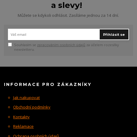
a slevy!
Můžete se kdykoli odhlásit. Zasíláme jednou za 14 dní.
Přihlásit se
Souhlasím se
zpracováním osobních údajů
za účelem rozesílky
newsletteru.
INFORMACE PRO ZÁKAZNÍKY
Jak nakupovat
Obchodní podmínky
Kontakty
Reklamace
Ochrana osobních údajů