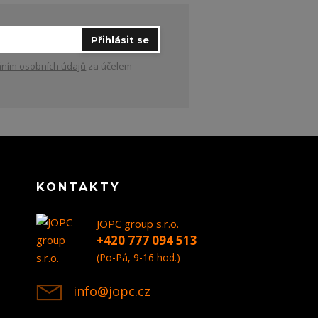
Přihlásit se
ním osobních údajů
za účelem
KONTAKTY
JOPC group s.r.o.
+420 777 094 513
(Po-Pá, 9-16 hod.)
info@jopc.cz