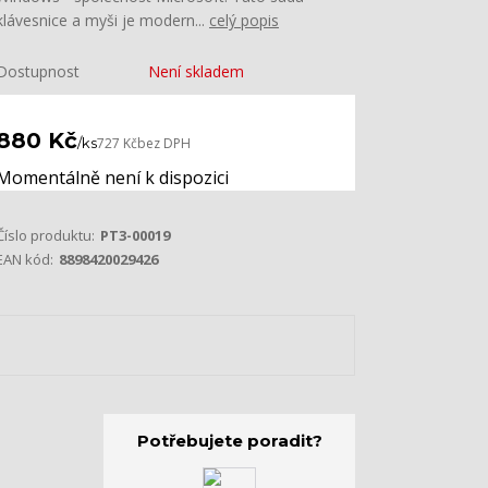
klávesnice a myši je modern...
celý popis
Dostupnost
Není skladem
880 Kč
/
ks
727 Kč
bez DPH
Momentálně není k dispozici
Číslo produktu:
PT3-00019
EAN kód:
8898420029426
Potřebujete poradit?