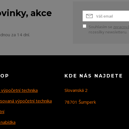
vinky, akce
Souhlasím se
zpracová
rozesílky newsletteru.
ednou za 14 dní.
HOP
KDE NÁS NAJDETE
 výpočetní technika
Slovanská 2
sovaná výpočetní technika
78701 Šumperk
tní
 nabídka