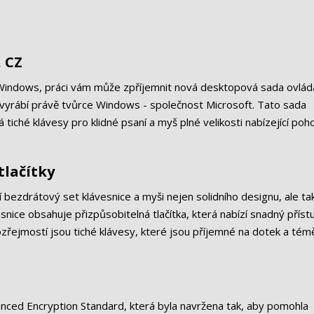
, CZ
 Windows, práci vám může zpříjemnit nová desktopová sada ovlád
a vyrábí právě tvůrce Windows - společnost Microsoft. Tato sada
á tiché klávesy pro klidné psaní a myš plné velikosti nabízející poh
tlačítky
bezdrátový set klávesnice a myši nejen solidního designu, ale ta
snice obsahuje přizpůsobitelná tlačítka, která nabízí snadný příst
řejmostí jsou tiché klávesy, které jsou příjemné na dotek a tém
vanced Encryption Standard, která byla navržena tak, aby pomohla