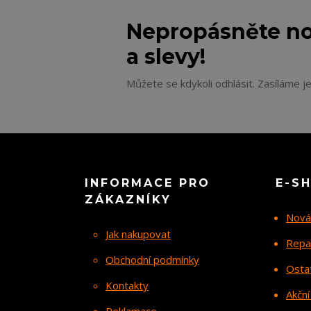
Nepropásněte no
a slevy!
Můžete se kdykoli odhlásit. Zasíláme j
INFORMACE PRO
E-S
ZÁKAZNÍKY
Nová
Jak nakupovat
Repa
Obchodní podmínky
Osta
Kontakty
Akční