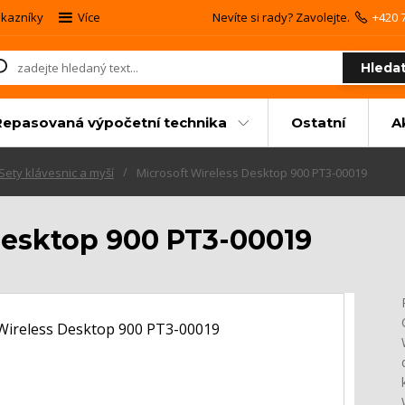
kazníky
Více
Nevíte si rady? Zavolejte.
+420 
Hleda
Repasovaná výpočetní technika
Ostatní
A
Sety klávesnic a myší
Microsoft Wireless Desktop 900 PT3-00019
Desktop 900 PT3-00019