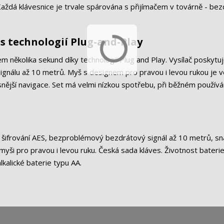
Každá klávesnice je trvale spárována s přijímačem v továrně - be
 s technologií Plug-and-Play
 několika sekund díky technologii Plug and Play. Vysílač poskytu
gnálu až 10 metrů. Myš s designem pro pravou i levou rukou je vě
snější navigace. Set má velmi nízkou spotřebu, při běžném používán
e šifrování AES, bezproblémový bezdrátový signál až 10 metrů, s
 myši pro pravou i levou ruku. Česká sada kláves. Životnost baterie
lkalické baterie typu AA.