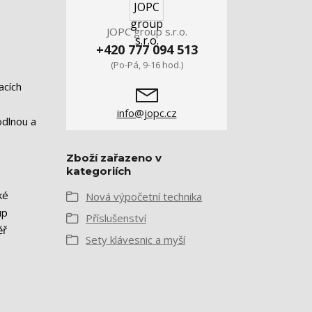
JOPC group s.r.o.
+420 777 094 513
(Po-Pá, 9-16 hod.)
acích
info@jopc.cz
odlnou a
Zboží zařazeno v
kategoriích
ké
Nová výpočetní technika
up
Příslušenství
ěř
Sety klávesnic a myší