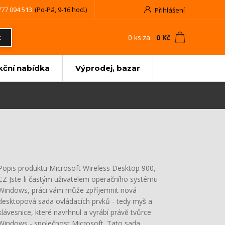
777 094 513
(Po-Pá, 9-16 hod.)
Přihlášení
0
ks
za
0 Kč
t
kční nabídka
Výprodej, bazar
Popis produktu Microsoft Wireless Desktop 900,
CZ Jste-li častým uživatelem operačního systému
Windows, práci vám může zpříjemnit nová
desktopová sada ovládacích prvků - tedy myš a
klávesnice, které navrhnul a vyrábí právě tvůrce
Windows - společnost Microsoft. Tato sada