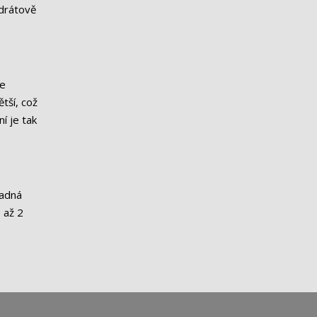
zdrátově
je
tší, což
í je tak
nadná
 až 2