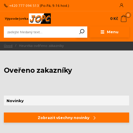
+420 777 094 513
(Po-Pá, 9-16 hod.)
0
0 Kč
Menu
Úvod
Heuréka ověřeno zákazníky
Oveřeno zakazníky
Novinky
Zobrazit všechny novinky