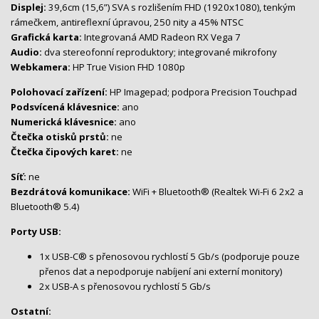
Displej:
39,6cm (15,6”) SVA s rozlišením FHD (1920x1080), tenkým
rámečkem, antireflexní úpravou, 250 nity a 45% NTSC
Grafická karta:
Integrovaná AMD Radeon RX Vega 7
Audio:
dva stereofonní reproduktory; integrované mikrofony
Webkamera:
HP True Vision FHD 1080p
Polohovací zařízení:
HP Imagepad; podpora Precision Touchpad
Podsvícená klávesnice:
ano
Numerická klávesnice:
ano
Čtečka otisků prstů:
ne
Čtečka čipových karet:
ne
Síť:
ne
Bezdrátová komunikace:
WiFi + Bluetooth® (Realtek Wi-Fi 6 2x2 a
Bluetooth® 5.4)
Porty USB:
1x USB-C® s přenosovou rychlostí 5 Gb/s (podporuje pouze
přenos dat a nepodporuje nabíjení ani externí monitory)
2x USB-A s přenosovou rychlostí 5 Gb/s
Ostatní: