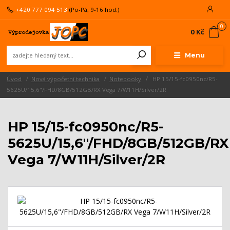
+420 777 094 513
(Po-Pá, 9-16 hod.)
0
0 Kč
Menu
Úvod
Nová výpočetní technika
Notebooky
HP 15/15-fc0950nc/R5-
5625U/15,6"/FHD/8GB/512GB/RX Vega 7/W11H/Silver/2R
HP 15/15-fc0950nc/R5-
5625U/15,6"/FHD/8GB/512GB/RX
Vega 7/W11H/Silver/2R