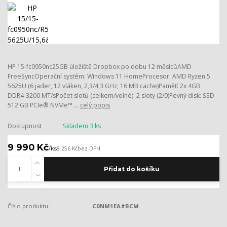
HP 15-fc0950nc25GB úložiště Dropbox po dobu 12 měsícůAMD
FreeSyncOperační systém: Windows 11 HomeProcesor: AMD Ryzen 5
5625U (6 jader, 12 vláken, 2,3/4,3 GHz, 16 MB cache)Paměť: 2x 4GB
DDR4-3200 MT/sPočet slotů (celkem/volné): 2 sloty (2/0)Pevný disk: SSD
512 GB PCIe® NVMe™ ...
celý popis
Dostupnost
Skladem 3 ks
9 990 Kč
/
ks
8 256 Kč
bez DPH
Přidat do košíku
Číslo produktu:
C0NM1EA#BCM