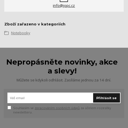
info@jopc.cz
Zboží zařazeno v kategoriích
Notebooky
Nepropásněte novinky, akce
a slevy!
Můžete se kdykoli odhlásit. Zasíláme jednou za 14 dní.
Přihlásit se
Souhlasím se
zpracováním osobních údajů
za účelem rozesílky
newsletteru.