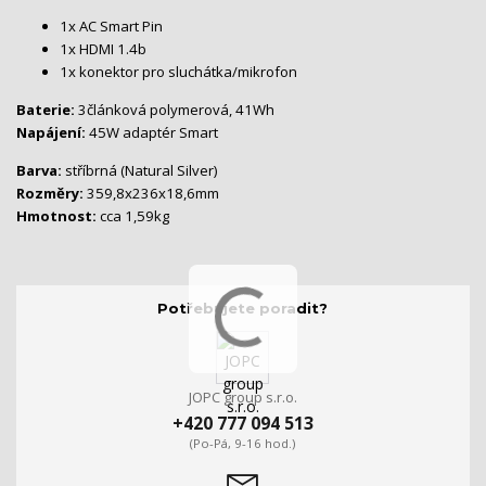
1x AC Smart Pin
1x HDMI 1.4b
1x konektor pro sluchátka/mikrofon
Baterie:
3článková polymerová, 41Wh
Napájení:
45W adaptér Smart
Barva:
stříbrná (Natural Silver)
Rozměry:
359,8x236x18,6mm
Hmotnost:
cca 1,59kg
Potřebujete poradit?
JOPC group s.r.o.
+420 777 094 513
(Po-Pá, 9-16 hod.)