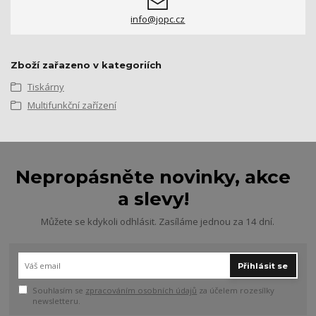
info@jopc.cz
Zboží zařazeno v kategoriích
Tiskárny
Multifunkční zařízení
Nepropásněte novinky, akce
a slevy!
Můžete se kdykoli odhlásit. Zasíláme jednou za 14 dní.
Přihlásit se
Souhlasím se
zpracováním osobních údajů
za účelem rozesílky
newsletteru.