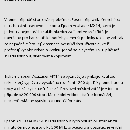
V tomto případě si pro nás společnost Epson připravila černobílou
multifunkční laserovou tiskárnu Epson AcuLaser MX14, která je
jednou z nejmenších multifunkčních zařízení ve své třídě. Je
navržena pro kancelářské potřeby a menší podniky tak, aby zabrala
co nejméně místa. Její vlastnosti ocení všichni uživatelé, kteří
preferují vysoký výkon a kvalitu. Jedná se o systém 3 v 1, přičemž
zvládá tisknout, skenovat a kopírovat.
Tiskárna Epson AcuLaser MX14 se vyznačuje vynikající kvalitou
tisku, který vyplývá z vysokého rozlišení 1200 dpi. Díky tomu budou
texty a obrázky skutečně ostré. Provozní měsíční zátěž je v tomto
případě až 20 000 stran. Maximální velikost listů je formát A4,
nicméně zvládne vytisknout i menší formáty.
Epson AcuLaser MX14 zvláda tisknout rychlostí až 24 stránek za
minutu černobíle, a to díky 300 MHz procesoru a dostatečné vnitřní