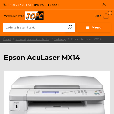
+420 777 094 513
(Po-Pá, 9-16 hod.)
0
0 Kč
Menu
Úvod
Nová výpočetní technika
Tiskárny
Epson AcuLaser MX14
Epson AcuLaser MX14