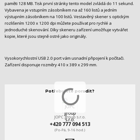
paměti 128 MB. Tisk první stránky tento model zvládá do 11 sekund.
Vybavena je vstupním zásobníkem na až 160 listů a jedním
výstupním zásobníkem na 100 listů. Vestavěný skener s optickým
rozlišením 1200 x 1200 dpi můžete používat pro rychlé a
jednoduché skenování. Díky skeneru zařízení umožňuje vytvářet
kopie, které jsou stejně ostré jako originály.
Vysokorychlostní USB 2.0 port vám usnadní připojení k počítači.
Zařízení disponuje rozměry 410 x 389 x 299 mm.
Potřebujete poradit?
JOPC group s.r.o.
+420 777 094 513
(Po-Pá, 9-16 hod.)