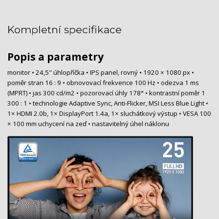
Kompletní specifikace
Popis a parametry
monitor • 24,5" úhlopříčka • IPS panel, rovný • 1920 × 1080 px •
poměr stran 16 : 9 • obnovovací frekvence 100 Hz • odezva 1 ms
(MPRT) • jas 300 cd/m2 • pozorovací úhly 178° • kontrastní poměr 1
300 : 1 • technologie Adaptive Sync, Anti-Flicker, MSI Less Blue Light •
1× HDMI 2.0b, 1× DisplayPort 1.4a, 1× sluchátkový výstup • VESA 100
× 100 mm uchycení na zeď • nastavitelný úhel náklonu