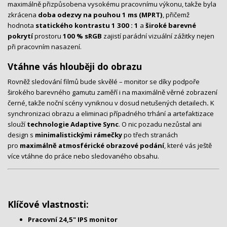
maximálně přizpůsobena vysokému pracovnímu výkonu, takže byla
zkrácena
doba odezvy na pouhou 1 ms (MPRT)
, přičemž
hodnota
statického kontrastu 1 300 : 1
a
široké barevné
pokrytí
prostoru
100 %
sRGB
zajistí parádní vizuální zážitky nejen
při pracovním nasazení.
Vtáhne vás hlouběji do obrazu
Rovněž sledování filmů bude skvělé – monitor se díky podpoře
širokého barevného gamutu zaměří i na maximálně věrné zobrazení
černé, takže noční scény vyniknou v dosud netušených detailech
.
K
synchronizaci obrazu a eliminaci případného trhání a artefaktizace
slouží
technologie Adaptive Sync
. O nic pozadu nezůstal ani
design s
minimalistickými rámečky
po třech stranách
pro
maximálně atmosférické obrazové podání
, které vás ještě
více vtáhne do práce nebo sledovaného obsahu.
Klíčové vlastnosti:
Pracovní 24,5" IPS monitor