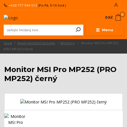
+420 777 094 513
(Po-Pá, 9-16 hod.)
0
0 Kč
Menu
Úvod
Nová výpočetní technika
Monitory
Monitor MSI Pro MP252
(PRO MP252) černý
Monitor MSI Pro MP252 (PRO
MP252) černý