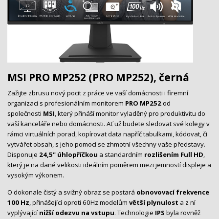
MSI PRO MP252 (PRO MP252), černá
Zažijte zbrusu nový pocit z práce ve vaší domácnosti i firemní
organizaci s profesionálním monitorem
PRO MP252
od
společnosti
MSI
, který přináší monitor vyladěný pro produktivitu do
vaší kanceláře nebo domácnosti. Ať už budete sledovat své kolegy v
rámci virtuálních porad, kopírovat data napříč tabulkami, kódovat, či
vytvářet obsah, s jeho pomocí se zhmotní všechny vaše představy.
Disponuje
24,5"
úhlopříčkou
a standardním
rozlišením Full HD
,
který je na dané velikosti ideálním poměrem mezi jemností displeje a
vysokým výkonem.
O dokonale čistý a svižný obraz se postará
obnovovací frekvence
100 Hz
, přinášející oproti 60Hz modelům
větší plynulost
a z ní
vyplývající
nižší odezvu na vstupu
. Technologie
IPS
byla rovněž