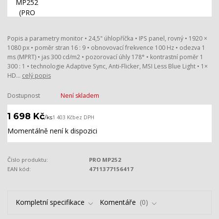
Popis a parametry monitor • 24,5" úhlopříčka • IPS panel, rovný • 1920 ×
1080 px • poměr stran 16 : 9 • obnovovací frekvence 100 Hz • odezva 1
ms (MPRT) • jas 300 cd/m2 • pozorovací úhly 178° • kontrastní poměr 1
300 : 1 • technologie Adaptive Sync, Anti-Flicker, MSI Less Blue Light • 1×
HD...
celý popis
Dostupnost
Není skladem
1 698 Kč
/
ks
1 403 Kč
bez DPH
Momentálně není k dispozici
Číslo produktu:
PRO MP252
EAN kód:
4711377156417
Kompletní specifikace
Komentáře
0