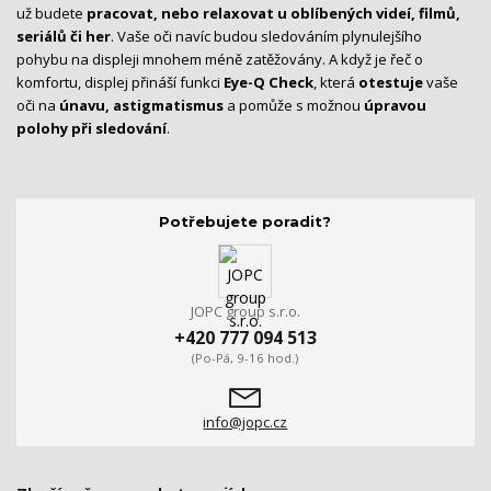
už budete
pracovat, nebo relaxovat u oblíbených videí, filmů,
seriálů či her
. Vaše oči navíc budou sledováním plynulejšího
pohybu na displeji mnohem méně zatěžovány. A když je řeč o
komfortu, displej přináší funkci
Eye-Q Check
, která
otestuje
vaše
oči na
únavu, astigmatismus
a pomůže s možnou
úpravou
polohy při sledování
.
Potřebujete poradit?
JOPC group s.r.o.
+420 777 094 513
(Po-Pá, 9-16 hod.)
info@jopc.cz