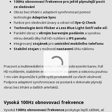
100Hz obnovovací frekvence pro ještě plynulejší pocit
ze sledování
Obraz bez trhání s adaptivní synchronizací pomocí
technologie
Adaptive Sync
Funkce pro sledování únavy a zdraví očí
Eye-Q Check
Technologie Anti-Flicker a Less Blue Light šetří vaše oči
Parádní obraz s
věrným barevným podáním
a vysokou
mírou detailů díky Full HD rozlišení a
IPS panelu
Integrovaný
stojánek
pro
umístění mobilního telefonu
Stabilní stojan
s možností
nastavení
úhlu náklonu
Pracovní a multimediální monitor s věrným zobrazením barev, Full
HD rozlišením, stabilním ergonomickým stojanem a odezvou pouhou
1 ms vám dopomůže k ještě vyšší produktivitě za všech okolností.
Podpora adaptivní synchronizace se postará o dokonale plynulý
obraz bez trhání a dalších artefaktů.
Vysoká 100Hz obnovovací frekvence
Vysoká
100Hz obnovovací frekvence
poskytuje lepší zážitek, ať