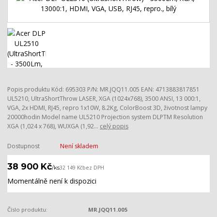
Popis produktu Kód: 695303 P/N: MR.JQQ11.005 EAN: 4713883817851
UL5210, UltraShortThrow LASER, XGA (1024x768), 3500 ANSI, 13 000:1,
VGA, 2x HDMI, RJ45, repro 1x10W, 8.2Kg, ColorBoost 3D, životnost lampy
20000hodin Model name UL5210 Projection system DLPTM Resolution
XGA (1,024 x 768), WUXGA (1,92...
celý popis
Dostupnost
Není skladem
38 900 Kč
/
ks
32 149 Kč
bez DPH
Momentálně není k dispozici
Číslo produktu:
MR.JQQ11.005