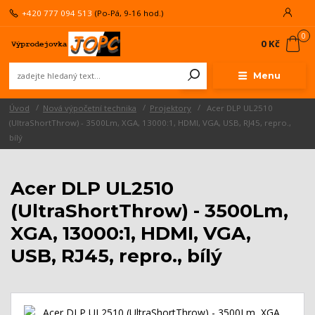
+420 777 094 513
(Po-Pá, 9-16 hod.)
0
0 Kč
Menu
Úvod
Nová výpočetní technika
Projektory
Acer DLP UL2510
(UltraShortThrow) - 3500Lm, XGA, 13000:1, HDMI, VGA, USB, RJ45, repro.,
bílý
Acer DLP UL2510
(UltraShortThrow) - 3500Lm,
XGA, 13000:1, HDMI, VGA,
USB, RJ45, repro., bílý