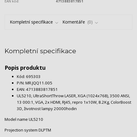
EAN kód:
4713883817851
Kompletní specifikace
Komentáře
0
Kompletní specifikace
Popis produktu
Kód: 695303
P/N: MR.JQQ11.005
EAN: 4713883817851
UL5210, UltraShortThrow LASER, XGA (1024x768), 3500 ANSI,
13 000:1, VGA, 2x HDMI, RJ45, repro 1x10W, 8.2Kg, ColorBoost
3D, životnost lampy 20000hodin
Model name UL5210
Projection system DLPTM