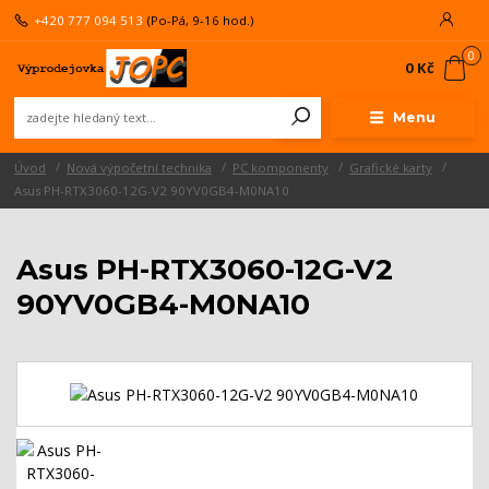
+420 777 094 513
(Po-Pá, 9-16 hod.)
0
0 Kč
Menu
Úvod
Nová výpočetní technika
PC komponenty
Grafické karty
Asus PH-RTX3060-12G-V2 90YV0GB4-M0NA10
Asus PH-RTX3060-12G-V2
90YV0GB4-M0NA10