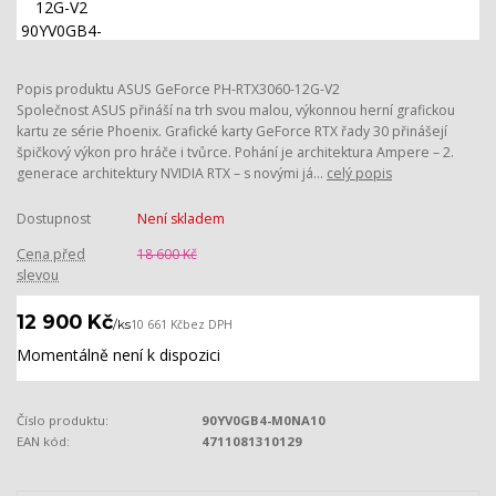
Popis produktu ASUS GeForce PH-RTX3060-12G-V2
Společnost ASUS přináší na trh svou malou, výkonnou herní grafickou
kartu ze série Phoenix. Grafické karty GeForce RTX řady 30 přinášejí
špičkový výkon pro hráče i tvůrce. Pohání je architektura Ampere – 2.
generace architektury NVIDIA RTX – s novými já...
celý popis
Dostupnost
Není skladem
Cena před
18 600 Kč
slevou
12 900 Kč
/
ks
10 661 Kč
bez DPH
Momentálně není k dispozici
Číslo produktu:
90YV0GB4-M0NA10
EAN kód:
4711081310129