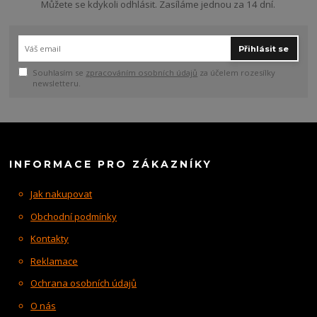
Můžete se kdykoli odhlásit. Zasíláme jednou za 14 dní.
Přihlásit se
Souhlasím se
zpracováním osobních údajů
za účelem rozesílky
newsletteru.
INFORMACE PRO ZÁKAZNÍKY
Jak nakupovat
Obchodní podmínky
Kontakty
Reklamace
Ochrana osobních údajů
O nás