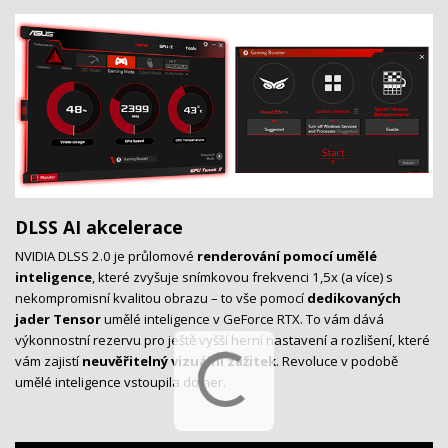
DLSS AI akcelerace
NVIDIA DLSS 2.0 je průlomové
renderování pomocí umělé
inteligence
, které zvyšuje snímkovou frekvenci 1,5x (a více) s
nekompromisní kvalitou obrazu – to vše pomocí
dedikovaných
jader Tensor
umělé inteligence v GeForce RTX. To vám dává
výkonnostní rezervu pro ještě vyšší herní nastavení a rozlišení, které
vám zajistí
neuvěřitelný vizuální zážitek
. Revoluce v podobě
umělé inteligence vstoupila do her.