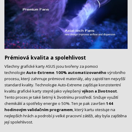
Prémiová kvalita a spolehlivost
Všechny grafické karty ASUS jsou tvořeny za pomoci
technologie
Auto-Extreme
.
100% automatizovaného
výrobního
procesu, který zahrnuje prémiové materiály, aby zajistil ten nejvyšší
standard kvality. Technologie Auto-Extreme zajišťuje konzistentní
kvalitu grafické karty stejně jako vylepšený
výkon a životnost
.
Tento proces je také šetrný k životnímu prostředí. Snižuje využití
chemikálií a spotřeby energie o 50%. Ten je pak završen
144
hodinovým validačním programem
, který kartu otestuje na
nejlepších hrách a podrobí ji velké pracovní zátěži, aby byla zajištěna
její spolehlivost.