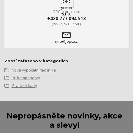
JOPC group s.r.o.
+420 777 094 513
(Po-Pá, 9-16 hod.)
info@jopc.cz
Zboží zařazeno v kategoriích
Nová výpočetní technika
PC komponenty
Grafické karty
Nepropásněte novinky, akce
a slevy!