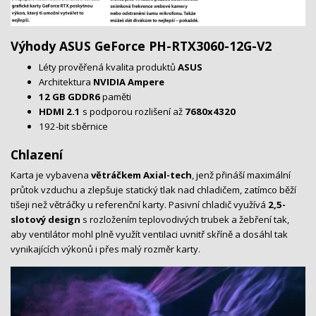
Výhody ASUS GeForce PH-RTX3060-12G-V2
Léty prověřená kvalita produktů
ASUS
Architektura
NVIDIA Ampere
12 GB GDDR6
paměti
HDMI 2.1
s podporou rozlišení až
7680x4320
192-bit sběrnice
Chlazení
Karta je vybavena
větráčkem Axial-tech
, jenž přináší maximální
průtok vzduchu a zlepšuje statický tlak nad chladičem, zatímco běží
tišeji než větráčky u referenční karty. Pasivní chladič využívá
2,5-
slotový design
s rozložením teplovodivých trubek a žebření tak,
aby ventilátor mohl plně využít ventilaci uvnitř skříně a dosáhl tak
vynikajících výkonů i přes malý rozměr karty.