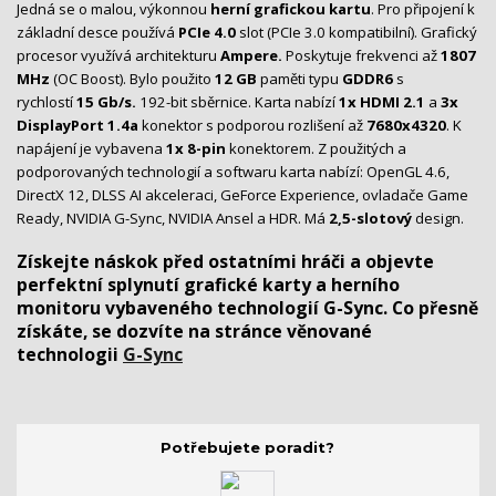
Jedná se o malou, výkonnou
herní grafickou kartu
. Pro připojení k
základní desce používá
PCIe 4.0
slot (PCIe 3.0 kompatibilní). Grafický
procesor využívá architekturu
Ampere.
Poskytuje frekvenci až
1807
MHz
(OC Boost). Bylo použito
12 GB
paměti typu
GDDR6
s
rychlostí
15 Gb/s.
192-bit sběrnice. Karta nabízí
1x HDMI
2.1
a
3x
DisplayPort 1.4a
konektor s podporou rozlišení až
7680x4320
. K
napájení je vybavena
1x 8-pin
konektorem. Z použitých a
podporovaných technologií a softwaru karta nabízí: OpenGL 4.6,
DirectX 12, DLSS AI akceleraci, GeForce Experience, ovladače Game
Ready, NVIDIA G-Sync, NVIDIA Ansel a HDR. Má
2,5-slotový
design.
Získejte náskok před ostatními hráči a objevte
perfektní splynutí grafické karty a herního
monitoru vybaveného technologií G-Sync. Co přesně
získáte, se dozvíte na stránce věnované
technologii
G-Sync
Potřebujete poradit?