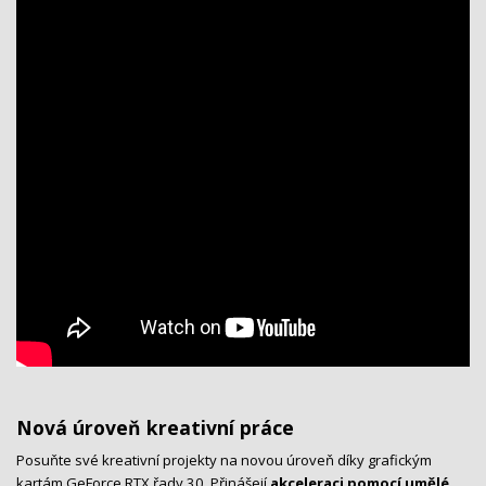
Nová úroveň kreativní práce
Posuňte své kreativní projekty na novou úroveň díky grafickým
kartám GeForce RTX řady 30. Přinášejí
akceleraci pomocí umělé