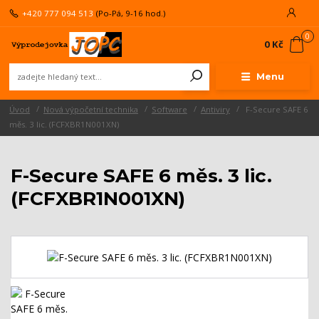
+420 777 094 513
(Po-Pá, 9-16 hod.)
0
0 Kč
Menu
Úvod
Nová výpočetní technika
Software
Antiviry
F-Secure SAFE 6
měs. 3 lic. (FCFXBR1N001XN)
F-Secure SAFE 6 měs. 3 lic.
(FCFXBR1N001XN)