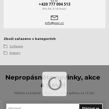
+420 777 094 513
(Po-Pá, 9-16 hod.)
info@jopc.cz
Zboží zařazeno v kategoriích
Software
Antiviry
Nepropásněte novinky, akce
a slevy!
Můžete se kdykoli odhlásit. Zasíláme jednou za 14 dní.
Přihlásit se