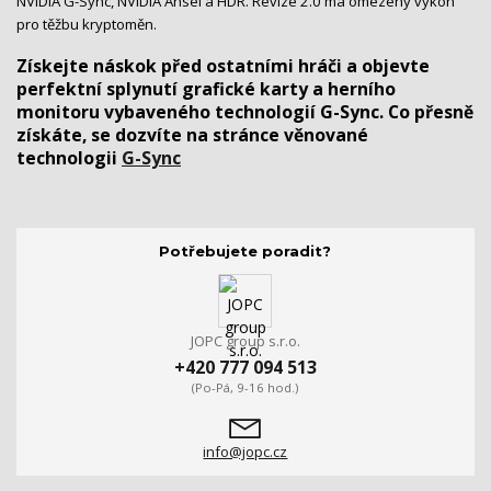
NVIDIA G-Sync, NVIDIA Ansel a HDR. Revize 2.0 má omezený výkon
pro těžbu kryptoměn.
Získejte náskok před ostatními hráči a objevte
perfektní splynutí grafické karty a herního
monitoru vybaveného technologií G-Sync. Co přesně
získáte, se dozvíte na stránce věnované
technologii
G-Sync
Potřebujete poradit?
JOPC group s.r.o.
+420 777 094 513
(Po-Pá, 9-16 hod.)
info@jopc.cz