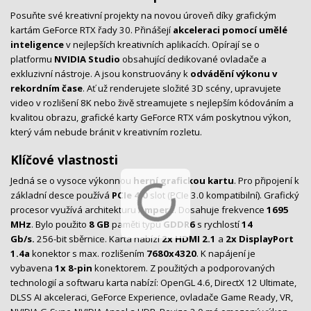
Posuňte své kreativní projekty na novou úroveň díky grafickým
kartám GeForce RTX řady 30. Přinášejí
akceleraci pomocí umělé
inteligence
v nejlepších kreativních aplikacích. Opírají se o
platformu
NVIDIA Studio
obsahující dedikované ovladače a
exkluzivní nástroje. A jsou konstruovány k
odvádění výkonu v
rekordním čase
. Ať už renderujete složité 3D scény, upravujete
video v rozlišení 8K nebo živě streamujete s nejlepším kódováním a
kvalitou obrazu, grafické karty GeForce RTX vám poskytnou výkon,
který vám nebude bránit v kreativním rozletu.
Klíčové vlastnosti
Jedná se o vysoce výkonnou
herní grafickou kartu
. Pro připojení k
základní desce používá
PCIe 4.0
slot (PCIe 3.0 kompatibilní). Grafický
procesor využívá architekturu
Ampere
. Dosahuje frekvence
1695
MHz
. Bylo použito
8 GB
paměti typu
GDDR6
s rychlostí
14
Gb/s.
256-bit sběrnice. Karta nabízí
2x HDMI
2.1
a
2x DisplayPort
1.4a
konektor s max. rozlišením
7680x4320
. K napájení je
vybavena
1x 8-pin
konektorem. Z použitých a podporovaných
technologií a softwaru karta nabízí: OpenGL 4.6, DirectX 12 Ultimate,
DLSS AI akceleraci, GeForce Experience, ovladače Game Ready, VR,