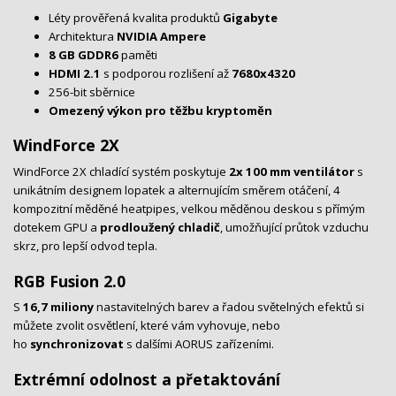
Léty prověřená kvalita produktů
Gigabyte
Architektura
NVIDIA Ampere
8 GB GDDR6
paměti
HDMI 2.1
s podporou rozlišení až
7680x4320
256-bit sběrnice
Omezený výkon pro těžbu kryptoměn
WindForce 2X
WindForce 2X chladící systém poskytuje
2
x 100 mm ventilátor
s
unikátním designem lopatek a alternujícím směrem otáčení, 4
kompozitní měděné heatpipes, velkou měděnou deskou s přímým
dotekem GPU a
prodloužený chladič
, umožňující průtok vzduchu
skrz, pro lepší odvod tepla.
RGB Fusion 2.0
S
16,7 miliony
nastavitelných barev a řadou světelných efektů si
můžete zvolit osvětlení, které vám vyhovuje, nebo
ho
synchronizovat
s dalšími AORUS zařízeními.
Extrémní odolnost a přetaktování