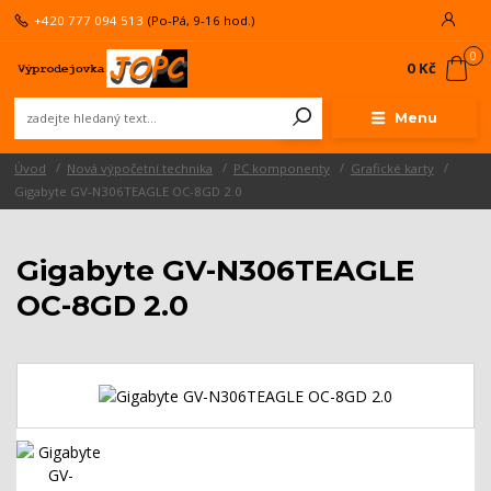
+420 777 094 513
(Po-Pá, 9-16 hod.)
0
0 Kč
Menu
Úvod
Nová výpočetní technika
PC komponenty
Grafické karty
Gigabyte GV-N306TEAGLE OC-8GD 2.0
Gigabyte GV-N306TEAGLE
OC-8GD 2.0