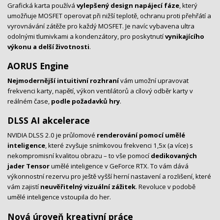
Grafická karta používá
vylepšený design napájecí fáze
, který
umožňuje MOSFET operovat při nižší teplotě, ochranu proti přehřátí a
vyrovnávání zátěže pro každý MOSFET. Je navíc vybavena ultra
odolnými tlumivkami a kondenzátory, pro poskytnutí
vynikajícího
výkonu a delší životnosti
.
AORUS Engine
Nejmodernější intuitivní rozhraní
vám umožní upravovat
frekvenci karty, napětí, výkon ventilátorů a cílový odběr karty v
reálném čase,
podle požadavků hry
.
DLSS AI akcelerace
NVIDIA DLSS 2.0 je průlomové
renderování pomocí umělé
inteligence
, které zvyšuje snímkovou frekvenci 1,5x (a více) s
nekompromisní kvalitou obrazu – to vše pomocí
dedikovaných
jader Tensor
umělé inteligence v GeForce RTX. To vám dává
výkonnostní rezervu pro ještě vyšší herní nastavení a rozlišení, které
vám zajistí
neuvěřitelný vizuální zážitek
. Revoluce v podobě
umělé inteligence vstoupila do her.
Nová úroveň kreativní práce