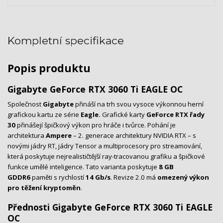
Kompletní specifikace
Popis produktu
Gigabyte GeForce RTX 3060 Ti EAGLE OC
Společnost
Gigabyte
přináší na trh svou vysoce výkonnou herní
grafickou kartu ze série
Eagle.
Grafické karty
GeForce RTX řady
30
přinášejí špičkový výkon pro hráče i tvůrce. Pohání je
architektura
Ampere
– 2. generace architektury NVIDIA RTX – s
novými jádry RT, jádry Tensor a multiprocesory pro streamování,
která poskytuje nejrealističtější ray-tracovanou grafiku a špičkové
funkce umělé inteligence. Tato varianta poskytuje
8 GB
GDDR6
paměti s rychlostí
14 Gb/s
. Revize 2.0 má
omezený výkon
pro těžení kryptoměn
.
Přednosti Gigabyte GeForce RTX 3060 Ti EAGLE
OC