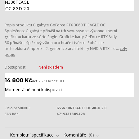
Popis produktu Gigabyte GeForce RTX 3060 Ti EAGLE OC
Společnost Gigabyte přináší na trh svou vysoce výkonnou herní
grafickou kartu ze série Eagle. Grafické karty GeForce RTX řady
30 přinášejí špičkový výkon pro hráče i tvůrce. Pohání je
architektura Ampere – 2. generace architektury NVIDIA RTX – s ...
celý
popis
Dostupnost
Není skladem
14 800 Kč
/
ks
12 231 Kč
bez DPH
Momentálně není k dispozici
Číslo produktu:
GV-N306TEAGLE OC-8GD 2.0
EAN kód:
4719331309428
Kompletní specifikace
Komentáře
0