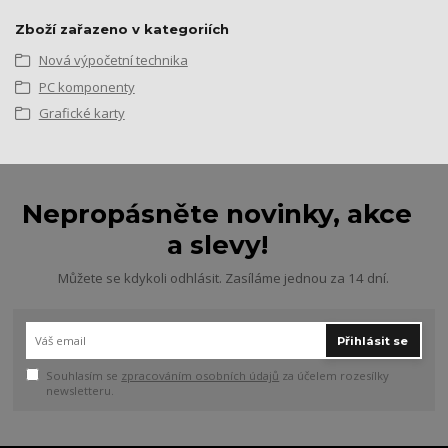
Zboží zařazeno v kategoriích
Nová výpočetní technika
PC komponenty
Grafické karty
Nepropásněte novinky, akce
a slevy!
Můžete se kdykoli odhlásit. Zasíláme jednou za 14 dní.
Přihlásit se
Souhlasím se
zpracováním osobních údajů
za účelem rozesílky
newsletteru.