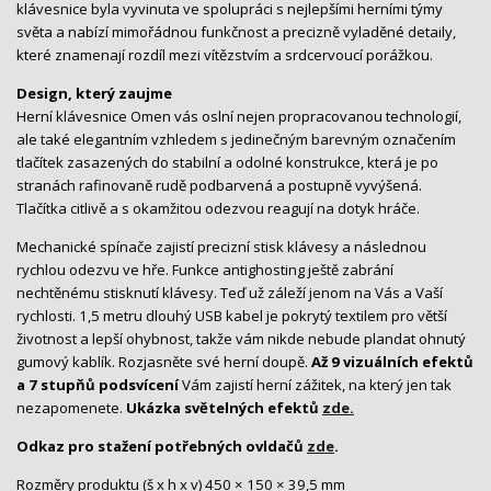
klávesnice byla vyvinuta ve spolupráci s nejlepšími herními týmy
světa a nabízí mimořádnou funkčnost a precizně vyladěné detaily,
které znamenají rozdíl mezi vítězstvím a srdcervoucí porážkou.
Design, který zaujme
Herní klávesnice Omen vás oslní nejen propracovanou technologií,
ale také elegantním vzhledem s jedinečným barevným označením
tlačítek zasazených do stabilní a odolné konstrukce, která je po
stranách rafinovaně rudě podbarvená a postupně vyvýšená.
Tlačítka citlivě a s okamžitou odezvou reagují na dotyk hráče.
Mechanické spínače zajistí precizní stisk klávesy a následnou
rychlou odezvu ve hře. Funkce antighosting ještě zabrání
nechtěnému stisknutí klávesy. Teď už záleží jenom na Vás a Vaší
rychlosti. 1,5 metru dlouhý USB kabel je pokrytý textilem pro větší
životnost a lepší ohybnost, takže vám nikde nebude plandat ohnutý
gumový kablík. Rozjasněte své herní doupě.
Až 9 vizuálních efektů
a 7 stupňů podsvícení
Vám zajistí herní zážitek, na který jen tak
nezapomenete.
Ukázka světelných efektů
zde.
Odkaz pro stažení potřebných ovldačů
zde
.
Rozměry produktu (š x h x v) 450 × 150 × 39,5 mm