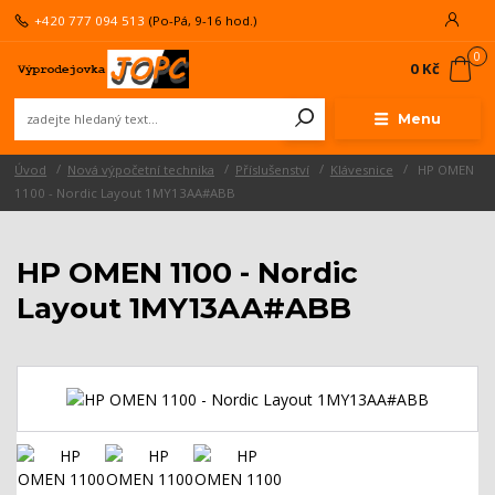
+420 777 094 513
(Po-Pá, 9-16 hod.)
0
0 Kč
Menu
Úvod
Nová výpočetní technika
Příslušenství
Klávesnice
HP OMEN
1100 - Nordic Layout 1MY13AA#ABB
HP OMEN 1100 - Nordic
Layout 1MY13AA#ABB