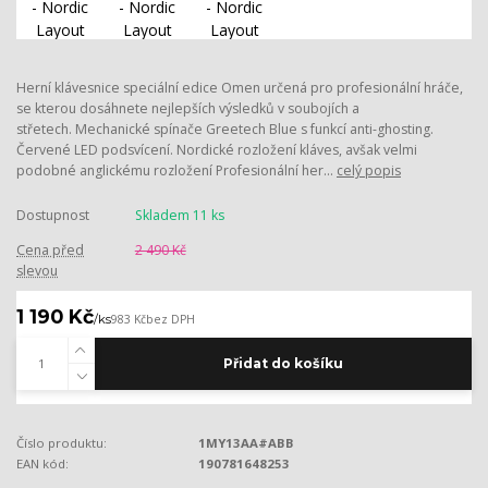
Herní klávesnice speciální edice Omen určená pro profesionální hráče,
se kterou dosáhnete nejlepších výsledků v soubojích a
střetech. Mechanické spínače Greetech Blue s funkcí anti-ghosting.
Červené LED podsvícení. Nordické rozložení kláves, avšak velmi
podobné anglickému rozložení Profesionální her...
celý popis
Dostupnost
Skladem 11 ks
Cena před
2 490 Kč
slevou
1 190 Kč
/
ks
983 Kč
bez DPH
Přidat do košíku
Číslo produktu:
1MY13AA#ABB
EAN kód:
190781648253