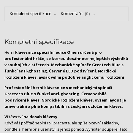
Kompletní specifikace
Komentáře
0
Kompletní specifikace
Herní
klávesnice speciální edice Omen určená pro
profesionální hráče, se kterou dosáhnete nejlepších výsledků
v soubojích a střetech.
Mechanické spínače Greetech Blue
s
funkcí anti-ghosting. Červené LED podsvícení.
Nordické
rozložení kláves
, avšak velmi podobné anglickému rozložení
Profesionální herní klávesnice s mechanickými spínači
Greetech Blue s funkcí anti-ghosting. Červeno/bílé
podsvícení kláves. Nordické rozložení kláves, ovšem layout je
univerzální a plně kompatibilní s českým rozložením kláves.
Vítězství na dosah klávesy
Když váš počítač neplní roli pracanta, ale spíše bitevní základny,
pořiďte si herní příslušenství, s jehož pomocí „vyřídíte“ soupeře. Tato