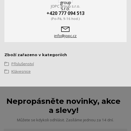
JOPC group s.r.o.
+420 777 094 513
(Po-Pá, 9-16 hod.)
info@jopc.cz
Zboží zařazeno v kategoriích
Příslušenství
Klávesnice
Nepropásněte novinky, akce
a slevy!
Můžete se kdykoli odhlásit. Zasíláme jednou za 14 dní.