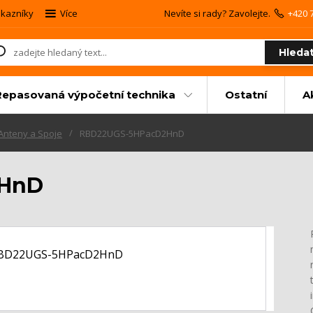
kazníky
Více
Nevíte si rady? Zavolejte.
+420 
Hleda
Repasovaná výpočetní technika
Ostatní
A
Anteny a Spoje
RBD22UGS-5HPacD2HnD
2HnD