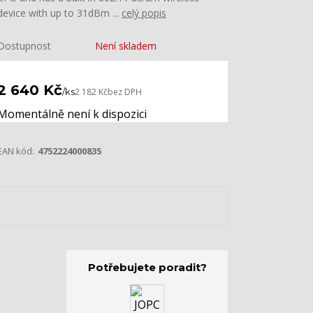
device with up to 31dBm ...
celý popis
Dostupnost
Není skladem
2 640 Kč
/
ks
2 182 Kč
bez DPH
Momentálně není k dispozici
EAN kód:
4752224000835
Potřebujete poradit?