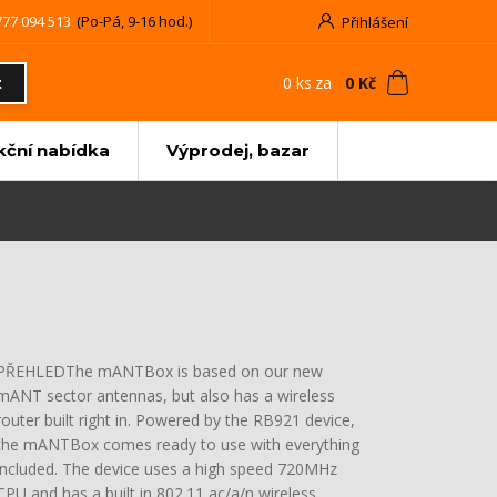
777 094 513
(Po-Pá, 9-16 hod.)
Přihlášení
0
ks
za
0 Kč
t
kční nabídka
Výprodej, bazar
PŘEHLEDThe mANTBox is based on our new
mANT sector antennas, but also has a wireless
router built right in. Powered by the RB921 device,
the mANTBox comes ready to use with everything
included. The device uses a high speed 720MHz
CPU and has a built in 802.11 ac/a/n wireless