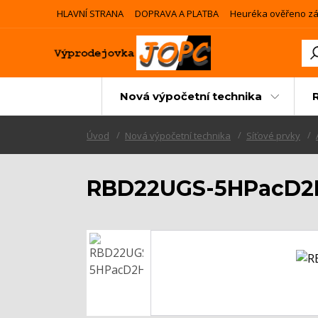
HLAVNÍ STRANA
DOPRAVA A PLATBA
Heuréka ověřeno zá
Nová výpočetní technika
Úvod
Nová výpočetní technika
Síťové prvky
RBD22UGS-5HPacD