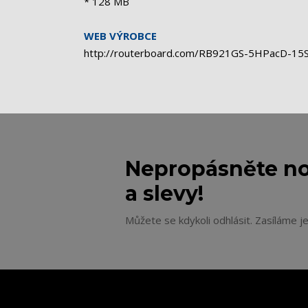
* 128 MB
WEB VÝROBCE
http://routerboard.com/RB921GS-5HPacD-15
Nepropásněte no
a slevy!
Můžete se kdykoli odhlásit. Zasíláme j