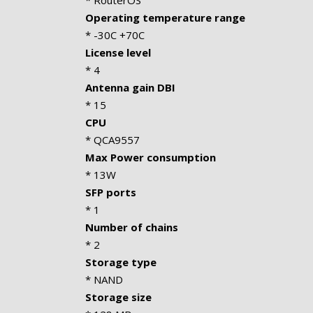
* RouterOS
Operating temperature range
* -30C +70C
License level
* 4
Antenna gain DBI
* 15
CPU
* QCA9557
Max Power consumption
* 13W
SFP ports
* 1
Number of chains
* 2
Storage type
* NAND
Storage size