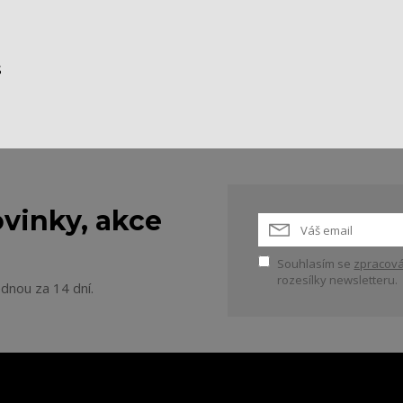
S
vinky, akce
Souhlasím se
zpracová
rozesílky newsletteru.
ednou za 14 dní.