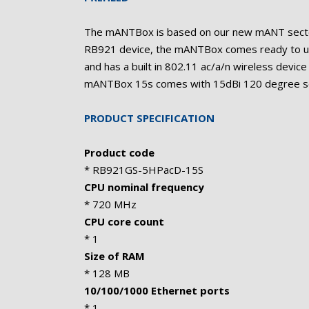
The mANTBox is based on our new mANT sector a
RB921 device, the mANTBox comes ready to us
and has a built in 802.11 ac/a/n wireless devi
mANTBox 15s comes with 15dBi 120 degree s
PRODUCT SPECIFICATION
Product code
* RB921GS-5HPacD-15S
CPU nominal frequency
* 720 MHz
CPU core count
* 1
Size of RAM
* 128 MB
10/100/1000 Ethernet ports
* 1