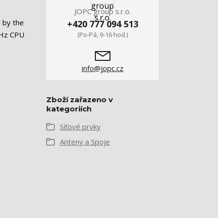
JOPC group s.r.o.
 by the
+420 777 094 513
MHz CPU
(Po-Pá, 9-16 hod.)
info@jopc.cz
Zboží zařazeno v
kategoriích
Síťové prvky
Anteny a Spoje