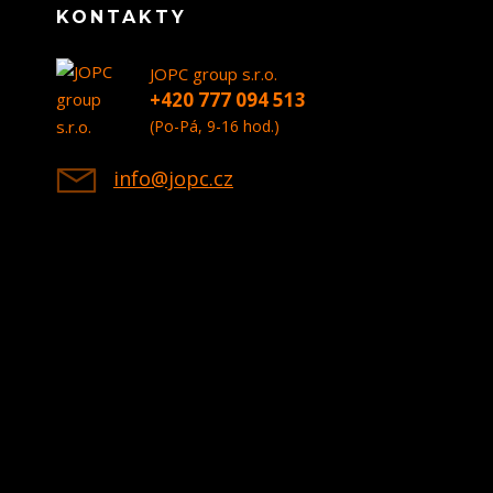
KONTAKTY
JOPC group s.r.o.
+420 777 094 513
(Po-Pá, 9-16 hod.)
info@jopc.cz