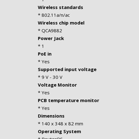
Wireless standards
* 802.11a/n/ac
Wireless chip model
* QCA9882
Power Jack
* 1
PoE in
* Yes
Supported input voltage
* 9 V - 30 V
Voltage Monitor
* Yes
PCB temperature monitor
* Yes
Dimensions
* 140 x 348 x 82 mm
Operating System