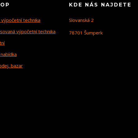
HOP
KDE NÁS NAJDETE
 výpočetní technika
Slovanská 2
sovaná výpočetní technika
78701 Šumperk
tní
 nabídka
odej, bazar