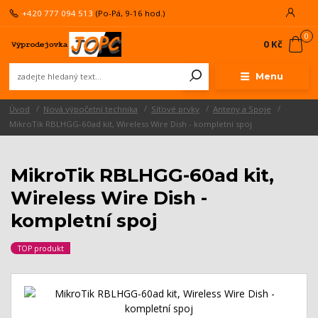
+420 777 094 513
(Po-Pá, 9-16 hod.)
0
0 Kč
Menu
Úvod
Nová výpočetní technika
Síťové prvky
Anteny a Spoje
MikroTik RBLHGG-60ad kit, Wireless Wire Dish - kompletní spoj
MikroTik RBLHGG-60ad kit,
Wireless Wire Dish -
kompletní spoj
TOP produkt