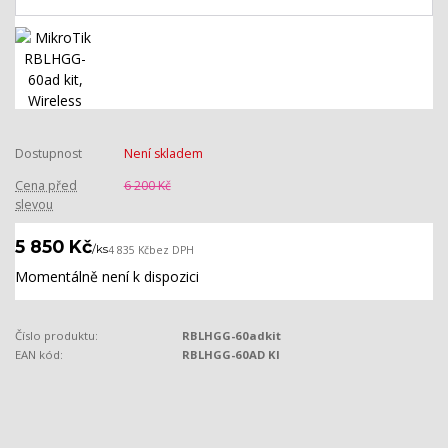
Dostupnost
Není skladem
Cena před
6 200 Kč
slevou
5 850 Kč
/
ks
4 835 Kč
bez DPH
Momentálně není k dispozici
Číslo produktu:
RBLHGG-60adkit
EAN kód:
RBLHGG-60AD KI