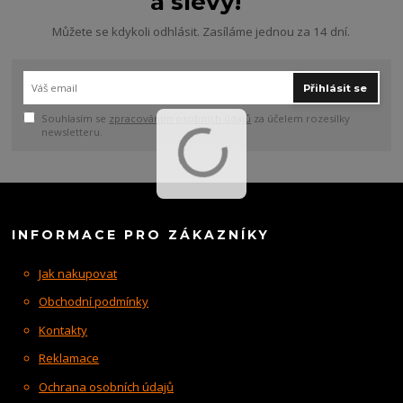
a slevy!
Můžete se kdykoli odhlásit. Zasíláme jednou za 14 dní.
Přihlásit se
Souhlasím se
zpracováním osobních údajů
za účelem rozesílky
newsletteru.
INFORMACE PRO ZÁKAZNÍKY
Jak nakupovat
Obchodní podmínky
Kontakty
Reklamace
Ochrana osobních údajů