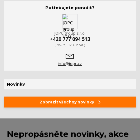
Potřebujete poradit?
JOPC group s.r.o.
+420 777 094 513
(Po-Pá, 9-16 hod.)
info@jopc.cz
Novinky
Zobrazit všechny novinky
Nepropásněte novinky, akce