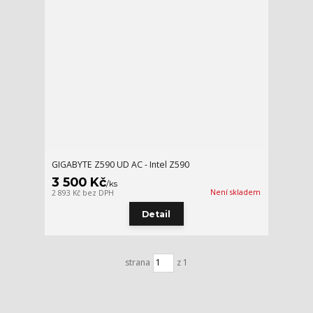
GIGABYTE Z590 UD AC - Intel Z590
3 500 Kč
/
ks
Není skladem
2 893 Kč
bez DPH
Detail
strana
z 1