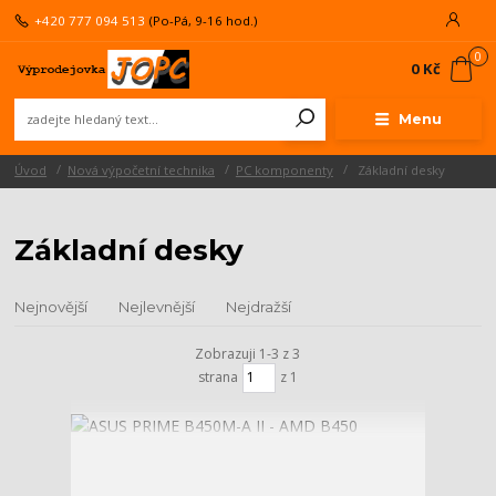
+420 777 094 513
(Po-Pá, 9-16 hod.)
0
0 Kč
Menu
Úvod
Nová výpočetní technika
PC komponenty
Základní desky
Základní desky
Nejnovější
Nejlevnější
Nejdražší
Zobrazuji 1-3 z 3
strana
z 1