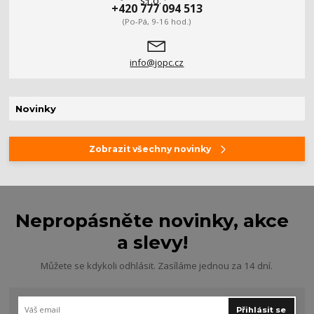
+420 777 094 513
(Po-Pá, 9-16 hod.)
info@jopc.cz
Novinky
Zobrazit všechny novinky
Nepropásněte novinky, akce
a slevy!
Můžete se kdykoli odhlásit. Zasíláme jednou za 14 dní.
Přihlásit se