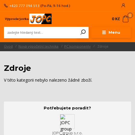
+420 777 094 513
(Po-Pá, 9-16 hod.)
0
0 Kč
Menu
Úvod
Nová výpočetní technika
PC komponenty
Zdroje
Zdroje
V této kategorii nebylo nalezeno žádné zboží.
Potřebujete poradit?
JOPC group s.r.o.