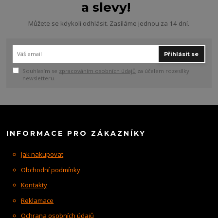
a slevy!
Můžete se kdykoli odhlásit. Zasíláme jednou za 14 dní.
Přihlásit se
Souhlasím se
zpracováním osobních údajů
za účelem rozesílky
newsletteru.
INFORMACE PRO ZÁKAZNÍKY
Jak nakupovat
Obchodní podmínky
Kontakty
Reklamace
Ochrana osobních údajů