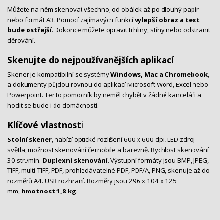
Můžete na něm skenovat všechno, od obálek až po dlouhý papír
nebo formát A3. Pomocí zajímavých funkcí
vylepší obraz a text
bude ostřejší
. Dokonce můžete opravit trhliny, stíny nebo odstranit
děrování.
Skenujte do nejpoužívanějších aplikací
Skener je kompatibilní se systémy
Windows, Mac a Chromebook
,
a dokumenty půjdou rovnou do aplikací Microsoft Word, Excel nebo
Powerpoint. Tento pomocník by neměl chybět v žádné kanceláři a
hodit se bude i do domácnosti.
Klíčové vlastnosti
Stolní skener
, nabízí optické rozlišení 600 x 600 dpi, LED zdroj
světla, možnost skenování černobíle a barevně. Rychlost skenování
30 str./min.
Duplexní skenování
. Výstupní formáty jsou BMP, JPEG,
TIFF, multi-TIFF, PDF, prohledávatelné PDF, PDF/A, PNG, skenuje až do
rozměrů A4. USB rozhraní. Rozměry jsou 296 x 104 x 125
mm,
hmotnost 1,8 kg
.