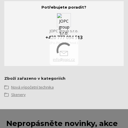
Potřebujete poradit?
JOPC group s.r.o.
+420 777 094 513
(Po-Pá, 9-16 hod.)
info@jopc.cz
Zboží zařazeno v kategoriích
Nová výpočetní technika
Skenery
Nepropásněte novinky, akce