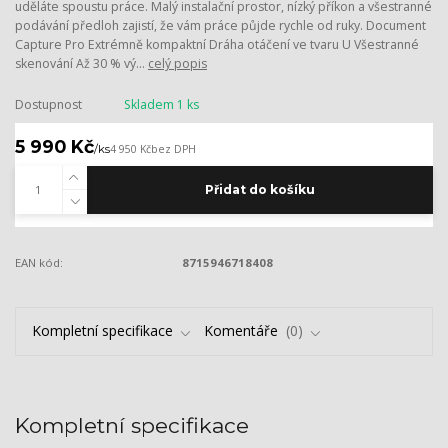
uděláte spoustu práce. Malý instalační prostor, nízký příkon a všestranné
podávání předloh zajistí, že vám práce půjde rychle od ruky. Document
Capture Pro Extrémně kompaktní Dráha otáčení ve tvaru U Všestranné
skenování Až 30 % vý...
celý popis
Dostupnost
Skladem 1 ks
5 990 Kč
/
ks
4 950 Kč
bez DPH
Přidat do košíku
EAN kód:
8715946718408
Kompletní specifikace
Komentáře
0
Kompletní specifikace