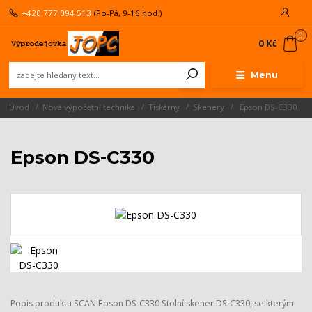
+420 777 094 513
(Po-Pá, 9-16 hod.)
0
0 Kč
Menu
Úvod
Nová výpočetní technika
Tiskárny
Skenery
Epson DS-C330
Epson DS-C330
Popis produktu SCAN Epson DS-C330 Stolní skener DS-C330, se kterým