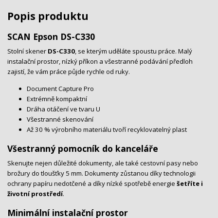
Popis produktu
SCAN Epson DS-C330
Stolní skener
DS-C330
, se kterým uděláte spoustu práce. Malý
instalační prostor, nízký příkon a všestranné podávání předloh
zajistí, že vám práce půjde rychle od ruky.
Document Capture Pro
Extrémně kompaktní
Dráha otáčení ve tvaru U
Všestranné skenování
Až 30 % výrobního materiálu tvoří recyklovatelný plast
Všestranný pomocník do kanceláře
Skenujte nejen důležité dokumenty, ale také cestovní pasy nebo
brožury do tloušťky 5 mm. Dokumenty zůstanou díky technologii
ochrany papíru nedotčené a díky nízké spotřebě energie
šetříte i
životní prostředí
.
Minimální instalační prostor