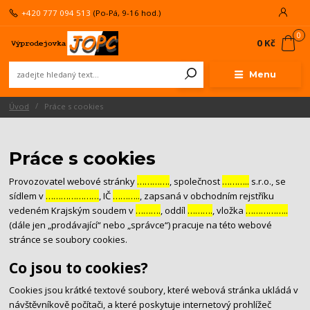
+420 777 094 513
(Po-Pá, 9-16 hod.)
0
0 Kč
Menu
Úvod
Práce s cookies
Práce s cookies
Provozovatel webové stránky
………….
, společnost
………..
s.r.o., se
sídlem v
…………………
, IČ
………..
, zapsaná v obchodním rejstříku
vedeném Krajským soudem v
……….
, oddíl
……….
, vložka
……………..
(dále jen „prodávající“ nebo „správce“) pracuje na této webové
stránce se soubory cookies.
Co jsou to cookies?
Cookies jsou krátké textové soubory, které webová stránka ukládá v
návštěvníkově počítači, a které poskytuje internetový prohlížeč