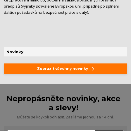
ke zpracování mimo EU, potom na základě příslušných právních
předpisů (výjimky schválené Evropskou unií, případně po splnění
dalších požadavků na bezpečnost práce s daty).
Novinky
Zobrazit všechny novinky
Nepropásněte novinky, akce
a slevy!
Můžete se kdykoli odhlásit. Zasíláme jednou za 14 dní.