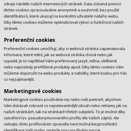
zdroje návštěv našich internetových stránek. Data získaná pomocí
těchto cookies zpracováváme anonymně a souhrnně, bez použití
identifikátorů, které ukazují na konkrétní uživatelé našeho webu.
Díky těmto cookies můžeme optimalizovat výkon a funkčnost našich
stránek.
Preferenční cookies
Preferenční cookies umožňují, aby si webová stránka zapamatovala
informace, které mění, jak se webová stránka chová nebo jak
vypadá. Je to například Vámi preferovaný jazyk, měna, oblíbené
nebo naposledy prohlížené produkty apod. Díky těmto cookies Vám
můžeme doporučit na webu produkty a nabídky, které budou pro Vás
co nejzajímavější.
Marketingové cookies
Marketingové cookies používáme my nebo naši partneři, abychom
Vám dokázali zobrazit co nejrelevantnější obsah nebo reklamy jak na
našich stránkách, tak na stránkách třetích subjektů. To je možné díky
vytváření tzv. pseudonymizovaného profilu dle Vašich zájmů. Ale
nebojte, tímto profilováním zpravidla není možná bezprostřední
identifikace Vaší osoby, protože jsou používány pouze