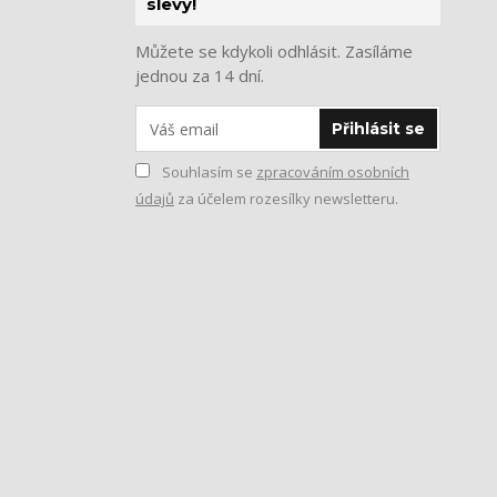
slevy!
Můžete se kdykoli odhlásit. Zasíláme
jednou za 14 dní.
Přihlásit se
Souhlasím se
zpracováním osobních
údajů
za účelem rozesílky newsletteru.