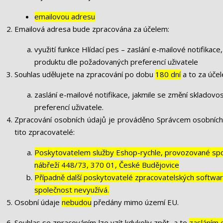
emailovou adresu
Emailová adresa bude zpracována za účelem:
využití funkce Hlídací pes – zaslání e-mailové notifikac
produktu dle požadovaných preferencí uživatele
Souhlas udělujete na zpracování po dobu
180 dní
a to za úče
zaslání e-mailové notifikace, jakmile se změní skladov
preferencí uživatele.
Zpracování osobních údajů je prováděno Správcem osobních
tito zpracovatelé:
Poskytovatelem služby Eshop-rychle, provozované spol
nábřeží 448/73, 370 01, České Budějovice
Případně další poskytovatelé zpracovatelských softwarů
společnost nevyužívá.
Osobní údaje
nebudou
předány mimo území EU.
Souhlas se zpracováním lze vzít kdykoliv zpět, a to
zasláním 