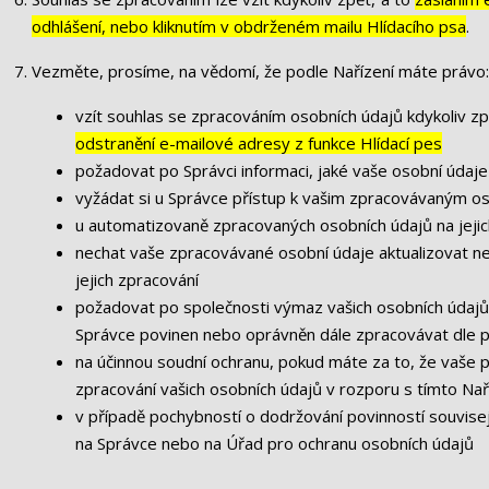
odhlášení, nebo kliknutím v obdrženém mailu Hlídacího psa
.
Vezměte, prosíme, na vědomí, že podle Nařízení máte právo:
vzít souhlas se zpracováním osobních údajů kdykoliv zp
odstranění e-mailové adresy z funkce Hlídací pes
požadovat po Správci informaci, jaké vaše osobní údaj
vyžádat si u Správce přístup k vašim zpracovávaným os
u automatizovaně zpracovaných osobních údajů na jejic
nechat vaše zpracovávané osobní údaje aktualizovat n
jejich zpracování
požadovat po společnosti výmaz vašich osobních údajů,
Správce povinen nebo oprávněn dále zpracovávat dle p
na účinnou soudní ochranu, pokud máte za to, že vaše 
zpracování vašich osobních údajů v rozporu s tímto Na
v případě pochybností o dodržování povinností souvisej
na Správce nebo na Úřad pro ochranu osobních údajů