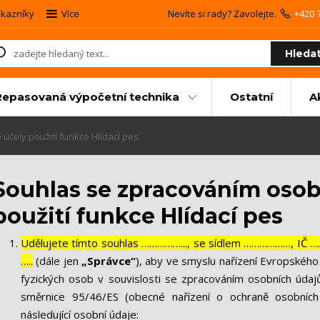
kazníky
Více
Nevíte si rady? Zavolejte.
+420 
Hleda
Repasovaná výpočetní technika
Ostatní
A
čely použití funkce Hlídací pes
Souhlas se zpracováním osob
použití funkce Hlídací pes
Udělujete tímto souhlas ……………..., se sídlem ………………, IČ 
…..
(dále jen
„Správce“
), aby ve smyslu nařízení Evropskéh
fyzických osob v souvislosti se zpracováním osobních úda
směrnice 95/46/ES (obecné nařízení o ochraně osobních
následující osobní údaje: