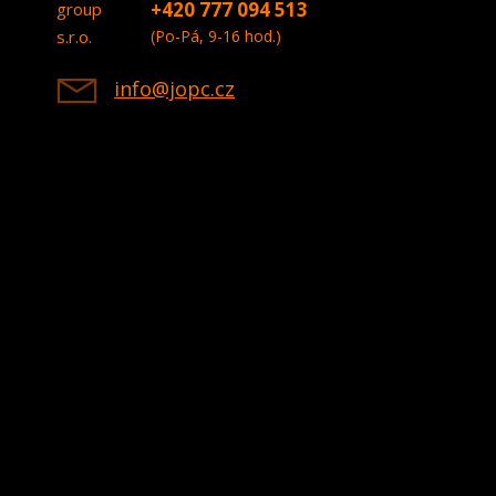
+420 777 094 513
(Po-Pá, 9-16 hod.)
info@jopc.cz