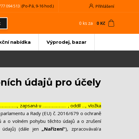
777 094 513
(Po-Pá, 9-16 hod.)
Přihlášení
0
ks
za
0 Kč
t
kční nabídka
Výprodej, bazar
ních údajů pro účely
………………., zapsaná u ………………… , oddíl …, vložka
o parlamentu a Rady (EU) č. 2016/679 o ochraně
jů a o volném pohybu těchto údajů a o zrušení
 údajů) (dále jen
„Nařízení“
), zpracovával/a