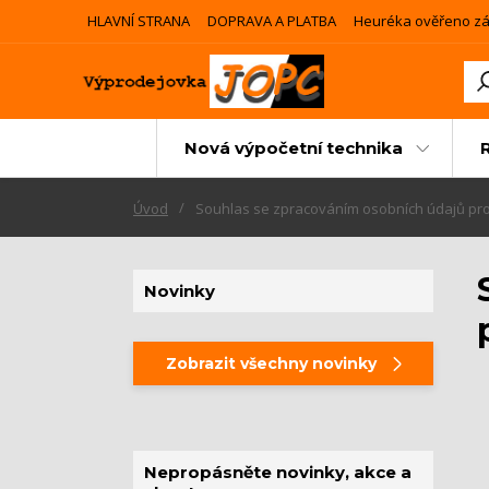
HLAVNÍ STRANA
DOPRAVA A PLATBA
Heuréka ověřeno zá
Nová výpočetní technika
Úvod
Souhlas se zpracováním osobních údajů pro ú
Novinky
Zobrazit všechny novinky
Nepropásněte novinky, akce a