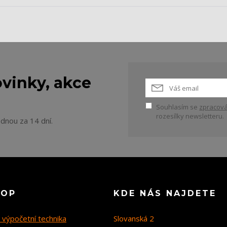
vinky, akce
Souhlasím se
zpracová
rozesílky newsletteru.
ednou za 14 dní.
HOP
KDE NÁS NAJDETE
 výpočetní technika
Slovanská 2