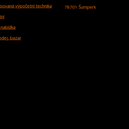
sovaná výpočetní technika
78701 Šumperk
tní
 nabídka
odej, bazar