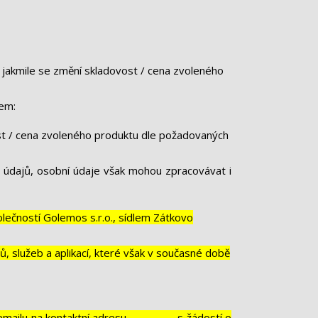
e, jakmile se změní skladovost / cena zvoleného
lem:
ost / cena zvoleného produktu dle požadovaných
 údajů, osobní údaje však mohou zpracovávat i
ečností Golemos s.r.o., sídlem Zátkovo
, služeb a aplikací, které však v současné době
emailu na kontaktní adresu ..……………. s žádostí o