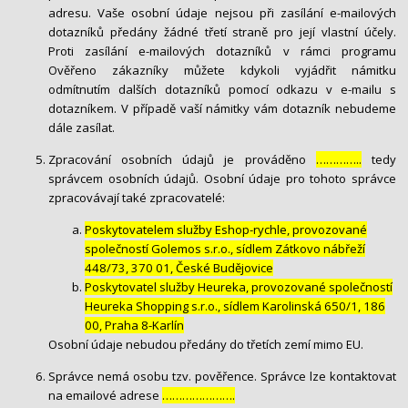
adresu. Vaše osobní údaje nejsou při zasílání e-mailových
dotazníků předány žádné třetí straně pro její vlastní účely.
Proti zasílání e-mailových dotazníků v rámci programu
Ověřeno zákazníky můžete kdykoli vyjádřit námitku
odmítnutím dalších dotazníků pomocí odkazu v e-mailu s
dotazníkem. V případě vaší námitky vám dotazník nebudeme
dále zasílat.
Zpracování osobních údajů je prováděno
…………..
tedy
správcem osobních údajů. Osobní údaje pro tohoto správce
zpracovávají také zpracovatelé:
Poskytovatelem služby Eshop-rychle, provozované
společností Golemos s.r.o., sídlem Zátkovo nábřeží
448/73, 370 01, České Budějovice
Poskytovatel služby Heureka, provozované společností
Heureka Shopping s.r.o., sídlem Karolinská 650/1, 186
00, Praha 8-Karlín
Osobní údaje nebudou předány do třetích zemí mimo EU.
Správce nemá osobu tzv. pověřence. Správce lze kontaktovat
na emailové adrese
………………….