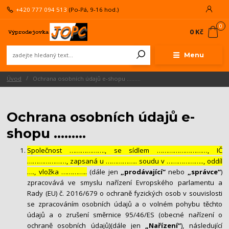
+420 777 094 513
(Po-Pá, 9-16 hod.)
0
0 Kč
Menu
Úvod
Ochrana osobních údajů e-shopu ………
Ochrana osobních údajů e-
shopu ………
Společnost ………………., se sídlem ………………………, IČ
…………………, zapsaná u …………….. soudu v ……………….., oddíl
…., vložka …………..
(dále jen
„prodávající“
nebo
„správce“
)
zpracovává ve smyslu nařízení Evropského parlamentu a
Rady (EU) č. 2016/679 o ochraně fyzických osob v souvislosti
se zpracováním osobních údajů a o volném pohybu těchto
údajů a o zrušení směrnice 95/46/ES (obecné nařízení o
ochraně osobních údajů)(dále jen
„Nařízení“
), následující