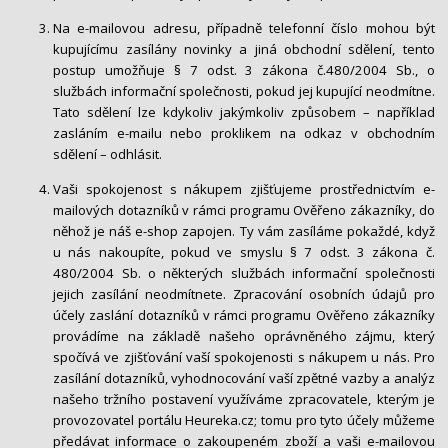
Na e-mailovou adresu, případně telefonní číslo mohou být
kupujícímu zasílány novinky a jiná obchodní sdělení, tento
postup umožňuje § 7 odst. 3 zákona č.480/2004 Sb., o
službách informační společnosti, pokud jej kupující neodmítne.
Tato sdělení lze kdykoliv jakýmkoliv způsobem – například
zasláním e-mailu nebo proklikem na odkaz v obchodním
sdělení – odhlásit.
Vaši spokojenost s nákupem zjišťujeme prostřednictvím e-
mailových dotazníků v rámci programu Ověřeno zákazníky, do
něhož je náš e-shop zapojen. Ty vám zasíláme pokaždé, když
u nás nakoupíte, pokud ve smyslu § 7 odst. 3 zákona č.
480/2004 Sb. o některých službách informační společnosti
jejich zasílání neodmítnete. Zpracování osobních údajů pro
účely zaslání dotazníků v rámci programu Ověřeno zákazníky
provádíme na základě našeho oprávněného zájmu, který
spočívá ve zjišťování vaší spokojenosti s nákupem u nás. Pro
zasílání dotazníků, vyhodnocování vaší zpětné vazby a analýz
našeho tržního postavení využíváme zpracovatele, kterým je
provozovatel portálu Heureka.cz; tomu pro tyto účely můžeme
předávat informace o zakoupeném zboží a vaši e-mailovou