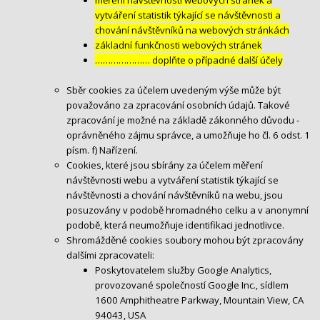
vytváření statistik týkající se návštěvnosti a
chování návštěvníků na webových stránkách
základní funkčnosti webových stránek
………………… doplňte o případné další účely
Sběr cookies za účelem uvedeným výše může být
považováno za zpracování osobních údajů. Takové
zpracování je možné na základě zákonného důvodu -
oprávněného zájmu správce, a umožňuje ho čl. 6 odst. 1
písm. f) Nařízení.
Cookies, které jsou sbírány za účelem měření
návštěvnosti webu a vytváření statistik týkající se
návštěvnosti a chování návštěvníků na webu, jsou
posuzovány v podobě hromadného celku a v anonymní
podobě, která neumožňuje identifikaci jednotlivce.
Shromážděné cookies soubory mohou být zpracovány
dalšími zpracovateli:
Poskytovatelem služby Google Analytics,
provozované společností Google Inc., sídlem
1600 Amphitheatre Parkway, Mountain View, CA
94043, USA