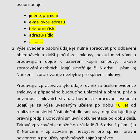
osobní údaje:
jméno, příjmení
e-mailovou adresu
telefonní číslo
adresu/sídlo
………....
Výše uvedené osobní údaje je nutné zpracovat pro odbavení
objednávek a další plnění ze smlouvy, pokud mezi vámi a
prodávajícím dojde k uzavření kupní smlouvy. Takové
zpracování osobních údajů umožňuje čl. 6 odst. 1 písm. b)
Nařízení – zpracování je nezbytné pro splnění smlouvy.
Prodávající zpracovává tyto údaje rovněž za účelem evidence
smlouvy a případného budoucího uplatnění a obranu práv a
povinností smluvních stran. Uchování a zpracování osobních
údajů je za výše uvedeným účelem po dobu
10 let
od
realizace poslední části plnění dle smlouvy, nepožaduje-li jiný
právní předpis uchování smluvní dokumentace po dobu delší.
Takové zpracování je možné na základě čl. 6 odst. 1 písm. c) a
f) Nařízení – zpracování je nezbytné pro splnění právní
povinnosti a pro účely oprávněných zájmů správce.