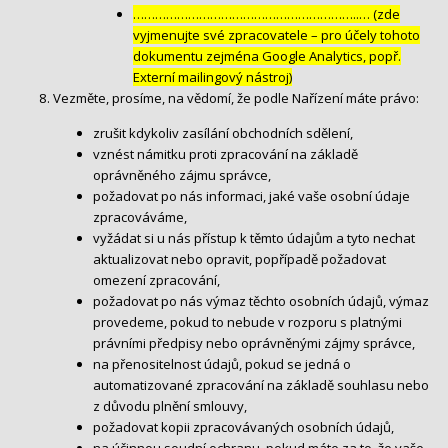
……………………………………………………..… (zde
vyjmenujte své zpracovatele – pro účely tohoto
dokumentu zejména Google Analytics, popř.
Externí mailingový nástroj)
Vezměte, prosíme, na vědomí, že podle Nařízení máte právo:
zrušit kdykoliv zasílání obchodních sdělení,
vznést námitku proti zpracování na základě
oprávněného zájmu správce,
požadovat po nás informaci, jaké vaše osobní údaje
zpracováváme,
vyžádat si u nás přístup k těmto údajům a tyto nechat
aktualizovat nebo opravit, popřípadě požadovat
omezení zpracování,
požadovat po nás výmaz těchto osobních údajů, výmaz
provedeme, pokud to nebude v rozporu s platnými
právními předpisy nebo oprávněnými zájmy správce,
na přenositelnost údajů, pokud se jedná o
automatizované zpracování na základě souhlasu nebo
z důvodu plnění smlouvy,
požadovat kopii zpracovávaných osobních údajů,
na účinnou soudní ochranu, pokud máte za to, že vaše