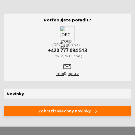
Potřebujete poradit?
JOPC group s.r.o.
+420 777 094 513
(Po-Pá, 9-16 hod.)
info@jopc.cz
Novinky
Zobrazit všechny novinky