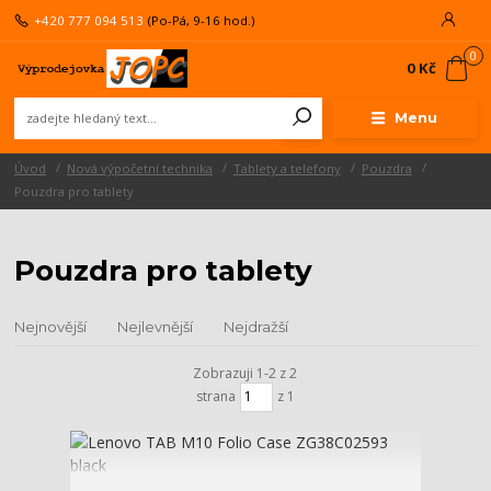
+420 777 094 513
(Po-Pá, 9-16 hod.)
0
0 Kč
Menu
Úvod
Nová výpočetní technika
Tablety a telefony
Pouzdra
Pouzdra pro tablety
Pouzdra pro tablety
Nejnovější
Nejlevnější
Nejdražší
Zobrazuji 1-2 z 2
strana
z 1